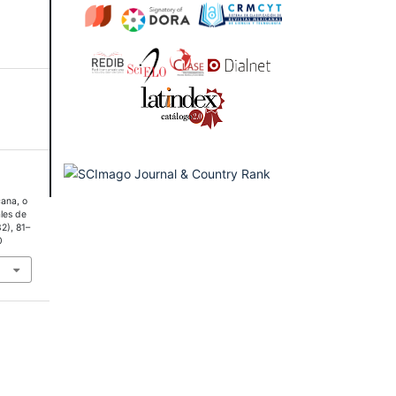
cana, o
ales de
32), 81–
0