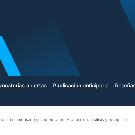
ocatorias abiertas
Publicación anticipada
Reseña
ne latinoamericano y cine europeo: Producción, análisis y recepción