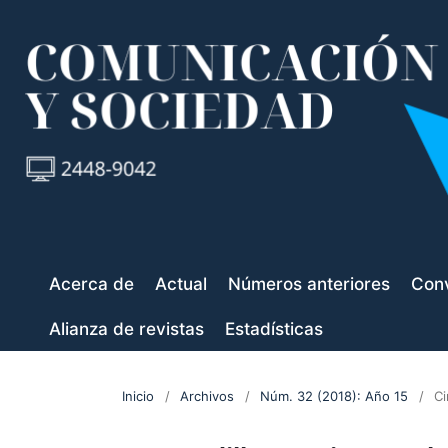
Acerca de
Actual
Números anteriores
Conv
Alianza de revistas
Estadísticas
Inicio
/
Archivos
/
Núm. 32 (2018): Año 15
/
Ci