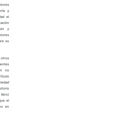
tores
ría y
dad
el
ación
ión y
utores
ara su
otros
ientes
ión no
ículo
iedad
itorio
libro)
que el
vez en