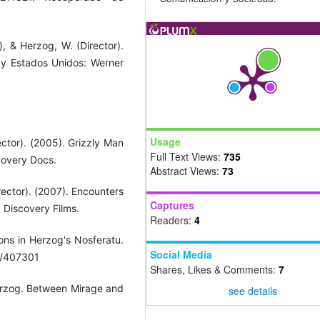
s), & Herzog, W. (Director).
a y Estados Unidos: Werner
Usage
ector). (2005). Grizzly Man
Full Text Views:
735
scovery Docs.
Abstract Views:
73
rector). (2007). Encounters
Captures
: Discovery Films.
Readers:
4
ions in Herzog's Nosferatu.
Social Media
7/407301
Shares, Likes & Comments:
7
Herzog. Between Mirage and
see details