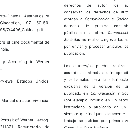
derechos de autor, los au
conservan los derechos de auto
oto-Cinema: Aesthetics of
otorgan a
Comunicación y Socie
ineaction, 97, 50-59.
derecho de primera comunic
098/7/4496_Cakirlar.pdf
pública de la obra.
Comunicac
Sociedad
no realiza cargos a los a
obre el cine documental de
por enviar y procesar artículos p
ñola.
publicación.
tary According to Werner
Los autores/as pueden realizar 
s.
acuerdos contractuales independ
y adicionales para la distribuc
rviews. Estados Unidos:
exclusiva de la versión del art
publicado en
Comunicación y Soc
(por ejemplo incluirlo en un repos
. Manual de supervivencia.
institucional o publicarlo en un 
siempre que indiquen claramente 
Portrait of Werner Herzog.
trabajo se publicó por primera 
/1211821. Recuperado de
Comunicación y Sociedad
.