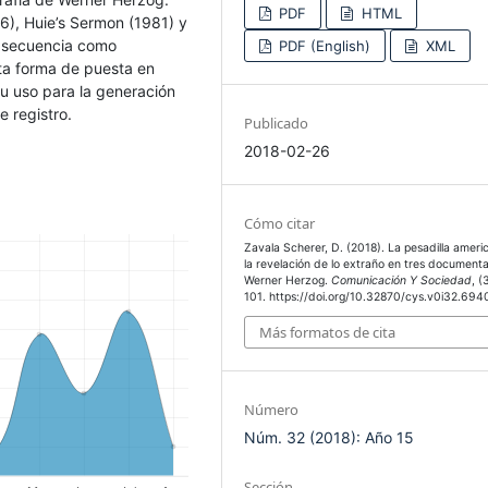
PDF
HTML
, Huie’s Sermon (1981) y
o secuencia como
PDF (English)
XML
sta forma de puesta en
u uso para la generación
e registro.
Publicado
2018-02-26
Cómo citar
Zavala Scherer, D. (2018). La pesadilla ameri
la revelación de lo extraño en tres document
Werner Herzog.
Comunicación Y Sociedad
, (
101. https://doi.org/10.32870/cys.v0i32.694
Más formatos de cita
Número
Núm. 32 (2018): Año 15
Sección