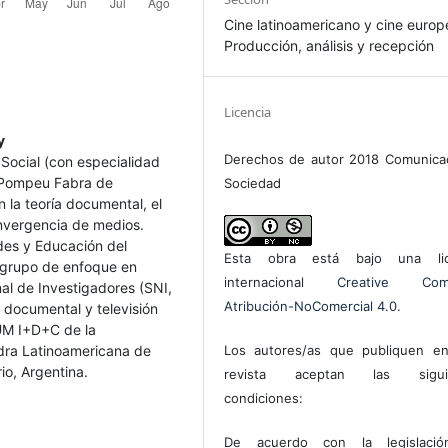
Cine latinoamericano y cine europ
Producción, análisis y recepción
Licencia
y
Derechos de autor 2018 Comunica
Social (con especialidad
d Pompeu Fabra de
Sociedad
 la teoría documental, el
onvergencia de medios.
des y Educación del
Esta obra está bajo una lic
 grupo de enfoque en
internacional
Creative Com
al de Investigadores (SNI,
Atribución-NoComercial 4.0
.
n documental y televisión
UM I+D+C de la
dra Latinoamericana de
Los autores/as que publiquen en
io, Argentina.
revista aceptan las sigui
condiciones:
De acuerdo con la legislaci