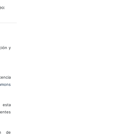
eo:
ción y
encia
mons
 esta
entes
ón de