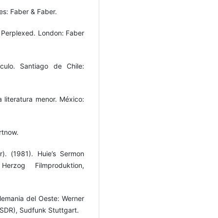
es: Faber & Faber.
e Perplexed. London: Faber
ulo. Santiago de Chile:
a literatura menor. México:
rtnow.
r). (1981). Huie’s Sermon
Herzog Filmproduktion,
Alemania del Oeste: Werner
SDR), Sudfunk Stuttgart.