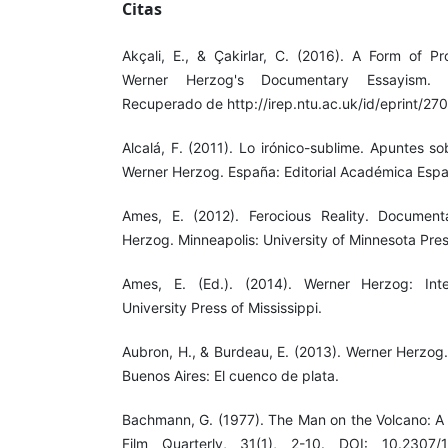
Citas
Akçali, E., & Çakirlar, C. (2016). A Form of Pr
Werner Herzog's Documentary Essayism. C
Recuperado de http://irep.ntu.ac.uk/id/eprint/27
Alcalá, F. (2011). Lo irónico-sublime. Apuntes s
Werner Herzog. España: Editorial Académica Espa
Ames, E. (2012). Ferocious Reality. Documen
Herzog. Minneapolis: University of Minnesota Pres
Ames, E. (Ed.). (2014). Werner Herzog: Inte
University Press of Mississippi.
Aubron, H., & Burdeau, E. (2013). Werner Herzog
Buenos Aires: El cuenco de plata.
Bachmann, G. (1977). The Man on the Volcano: A 
Film Quarterly, 31(1), 2-10. DOI: 10.2307