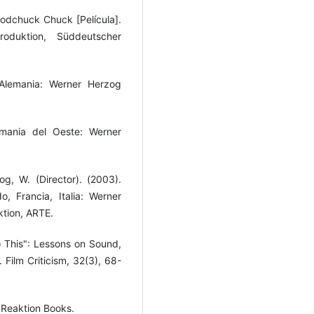
dchuck Chuck [Película].
oduktion, Süddeutscher
 Alemania: Werner Herzog
emania del Oeste: Werner
g, W. (Director). (2003).
, Francia, Italia: Werner
ktion, ARTE.
o This": Lessons on Sound,
 Film Criticism, 32(3), 68-
 Reaktion Books.