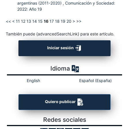
argentinas (2011-2020)
,
Comunicación y Sociedad:
2022: Año 19
<<
<
11
12
13
14
15
16
17
18
19
20
>
>>
También puede {advancedSearchLink} para este artículo.
Iniciar sesión
Idioma
English
Español (España)
Quiero publicar
Redes sociales