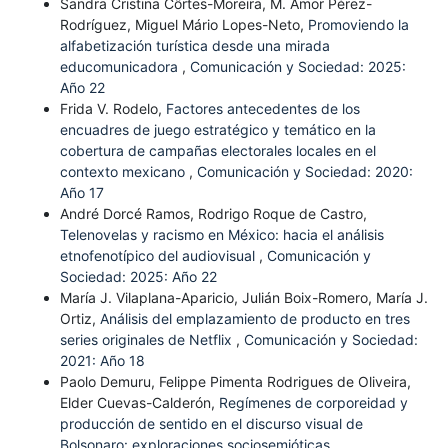
Sandra Cristina Côrtes-Moreira, M. Amor Pérez-
Rodríguez, Miguel Mário Lopes-Neto,
Promoviendo la
alfabetización turística desde una mirada
educomunicadora
,
Comunicación y Sociedad: 2025:
Año 22
Frida V. Rodelo,
Factores antecedentes de los
encuadres de juego estratégico y temático en la
cobertura de campañas electorales locales en el
contexto mexicano
,
Comunicación y Sociedad: 2020:
Año 17
André Dorcé Ramos, Rodrigo Roque de Castro,
Telenovelas y racismo en México: hacia el análisis
etnofenotípico del audiovisual
,
Comunicación y
Sociedad: 2025: Año 22
María J. Vilaplana-Aparicio, Julián Boix-Romero, María J.
Ortiz,
Análisis del emplazamiento de producto en tres
series originales de Netflix
,
Comunicación y Sociedad:
2021: Año 18
Paolo Demuru, Felippe Pimenta Rodrigues de Oliveira,
Elder Cuevas-Calderón,
Regímenes de corporeidad y
producción de sentido en el discurso visual de
Bolsonaro: exploraciones sociosemióticas
,