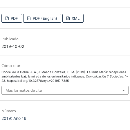
PDF
PDF (English)
XML
Publicado
2019-10-02
Cómo citar
Doncel de la Colina, J. A., & Maeda González, C. M. (2019). La India María: recepciones
ambivalentes bajo la mirada de los universitarios indígenas.
Comunicación Y Sociedad
, 1–
23. https://doi.org/10.32870/cys.v2019i0.7385
Más formatos de cita
Número
2019: Año 16