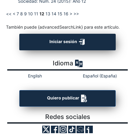
Sociedad: Núm. 24 (2015): Año 12
<<
<
7
8
9
10
11
12
13
14
15
16
>
>>
También puede {advancedSearchLink} para este artículo.
Iniciar sesión
Idioma
English
Español (España)
Quiero publicar
Redes sociales