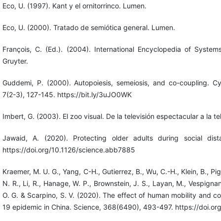
Eco, U. (1997). Kant y el ornitorrinco. Lumen.
Eco, U. (2000). Tratado de semiótica general. Lumen.
François, C. (Ed.). (2004). International Encyclopedia of Syste
Gruyter.
Guddemi, P. (2000). Autopoiesis, semeiosis, and co-coupling. 
7(2-3), 127-145. https://bit.ly/3uJO0WK
Imbert, G. (2003). El zoo visual. De la televisión espectacular a la t
Jawaid, A. (2020). Protecting older adults during social dis
https://doi.org/10.1126/science.abb7885
Kraemer, M. U. G., Yang, C-H., Gutierrez, B., Wu, C.-H., Klein, B., Pigo
N. R., Li, R., Hanage, W. P., Brownstein, J. S., Layan, M., Vespignan
O. G. & Scarpino, S. V. (2020). The effect of human mobility and 
19 epidemic in China. Science, 368(6490), 493-497. https://doi.o