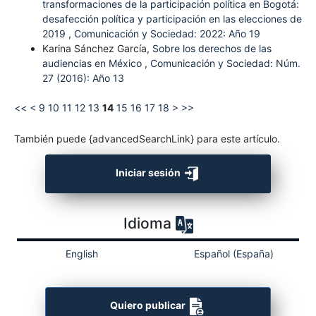
transformaciones de la participación política en Bogotá:
desafección política y participación en las elecciones de
2019
,
Comunicación y Sociedad: 2022: Año 19
Karina Sánchez García,
Sobre los derechos de las
audiencias en México
,
Comunicación y Sociedad: Núm.
27 (2016): Año 13
<<
<
9
10
11
12
13
14
15
16
17
18
>
>>
También puede {advancedSearchLink} para este artículo.
Iniciar sesión
Idioma
English
Español (España)
Quiero publicar