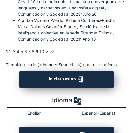
Covid-19 en la radio colombiana: una convergencia de
lenguajes y narrativas en la sonosfera digital
,
Comunicación y Sociedad: 2023: Año 20
Arantxa Vizcaíno-Verdú, Paloma Contreras-Pulido,
María-Dolores Guzmán-Franco,
Semiótica de la
inteligencia colectiva en la serie Stranger Things
,
Comunicación y Sociedad: 2021: Año 18
1
2
3
4
5
6
7
8
9
10
>
>>
También puede {advancedSearchLink} para este artículo.
Iniciar sesión
Idioma
English
Español (España)