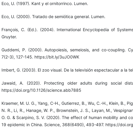
Eco, U. (1997). Kant y el ornitorrinco. Lumen.
Eco, U. (2000). Tratado de semiótica general. Lumen.
François, C. (Ed.). (2004). International Encyclopedia of Syste
Gruyter.
Guddemi, P. (2000). Autopoiesis, semeiosis, and co-coupling. 
7(2-3), 127-145. https://bit.ly/3uJO0WK
Imbert, G. (2003). El zoo visual. De la televisión espectacular a la t
Jawaid, A. (2020). Protecting older adults during social dis
https://doi.org/10.1126/science.abb7885
Kraemer, M. U. G., Yang, C-H., Gutierrez, B., Wu, C.-H., Klein, B., Pigo
N. R., Li, R., Hanage, W. P., Brownstein, J. S., Layan, M., Vespignan
O. G. & Scarpino, S. V. (2020). The effect of human mobility and 
19 epidemic in China. Science, 368(6490), 493-497. https://doi.o