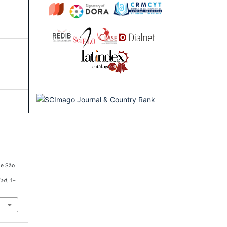
De São
dad
, 1–