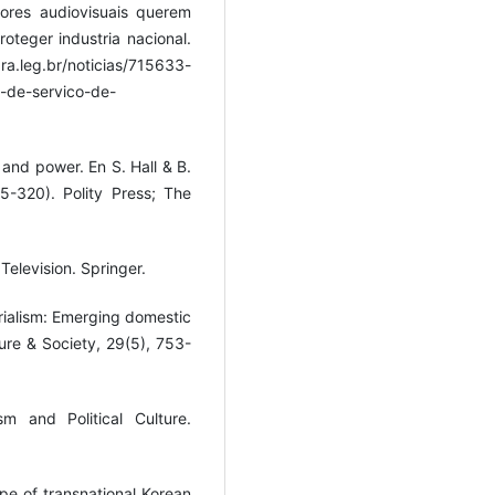
tores audiovisuais querem
teger industria nacional.
leg.br/noticias/715633-
-de-servico-de-
 and power. En S. Hall & B.
5-320). Polity Press; The
Television. Springer.
perialism: Emerging domestic
re & Society, 29(5), 753-
sm and Political Culture.
ape of transnational Korean