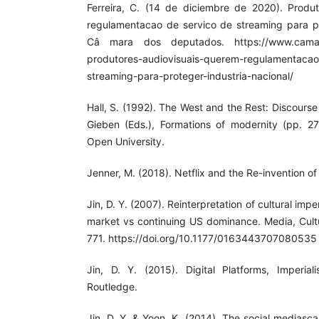
Ferreira, C. (14 de diciembre de 2020). Produ
regulamentacao de servico de streaming para pro
Câ mara dos deputados. https://www.camara.
produtores-audiovisuais-querem-regulamentacao
streaming-para-proteger-industria-nacional/
Hall, S. (1992). The West and the Rest: Discourse
Gieben (Eds.), Formations of modernity (pp. 27
Open University.
Jenner, M. (2018). Netflix and the Re-invention of 
Jin, D. Y. (2007). Reinterpretation of cultural im
market vs continuing US dominance. Media, Cultu
771. https://doi.org/10.1177/0163443707080535
Jin, D. Y. (2015). Digital Platforms, Imperiali
Routledge.
Jin, D. Y. & Yoon, K. (2014). The social mediasc