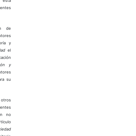
 esta
entes
ón de
tores
ría y
dad
el
ación
ión y
utores
ara su
otros
ientes
ión no
ículo
iedad