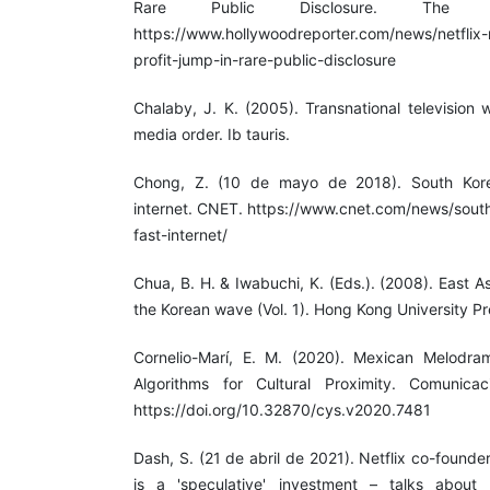
Rare Public Disclosure. The Ho
https://www.hollywoodreporter.com/news/netflix-
profit-jump-in-rare-public-disclosure
Chalaby, J. K. (2005). Transnational television
media order. Ib tauris.
Chong, Z. (10 de mayo de 2018). South Kore
internet. CNET. https://www.cnet.com/news/sout
fast-internet/
Chua, B. H. & Iwabuchi, K. (Eds.). (2008). East A
the Korean wave (Vol. 1). Hong Kong University Pr
Cornelio-Marí, E. M. (2020). Mexican Melodram
Algorithms for Cultural Proximity. Comunica
https://doi.org/10.32870/cys.v2020.7481
Dash, S. (21 de abril de 2021). Netflix co-found
is a 'speculative' investment – talks about