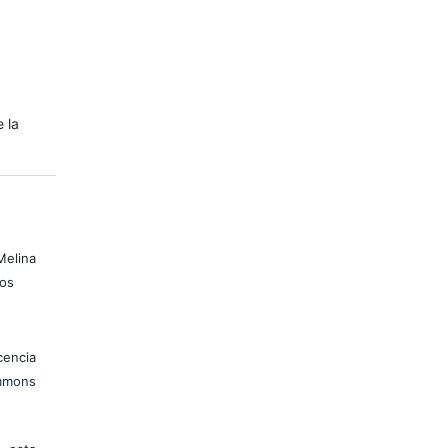
e la
elina
ios
encia
mons