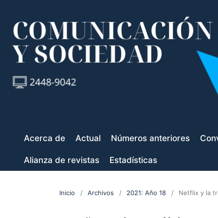
Acerca de
Actual
Números anteriores
Conv
Alianza de revistas
Estadísticas
Inicio
/
Archivos
/
2021: Año 18
/
Netflix y la 