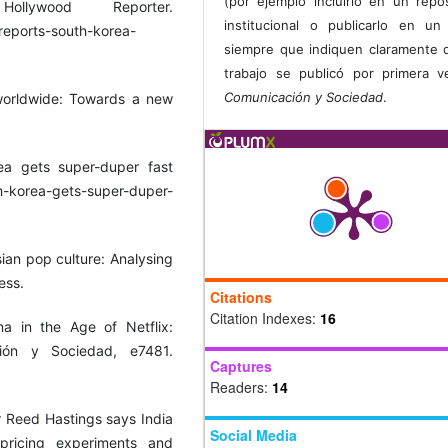
(por ejemplo incluirlo en un repos
llywood Reporter.
institucional o publicarlo en un 
reports-south-korea-
siempre que indiquen claramente 
trabajo se publicó por primera 
Comunicación y Sociedad
.
 worldwide: Towards a new
a gets super-duper fast
h-korea-gets-super-duper-
sian pop culture: Analysing
ess.
Citations
Citation Indexes:
16
a in the Age of Netflix:
ción y Sociedad, e7481.
Captures
Readers:
14
er Reed Hastings says India
Social Media
 pricing experiments and