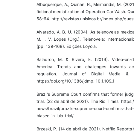
Albuquerque, A., Quinan, R., Meimaridis, M. (20
fictional mediatization of Operation Car Wash. Qu
58-64. http://revistas.unisinos.br/index.php/que
Alvarado, A. B. U. (2004). As telenovelas mexic
M. I. V. Lopes (Org.), Telenovela: internacional
(pp. 139-168). Edições Loyola.
Baladron, M. & Rivero, E. (2019). Video-on-
America: Trends and challenges towards ac
regulation. Journal of Digital Media & P
https://doi.org/10.1386/jdmp. 10.1.109_1
Brazil’s Supreme Court confirms that former jud
trial. (22 de abril de 2021). The Rio Times. https:
news/brazil/brazils-supreme-court-confirms-tha
biased-in-lula-trial/
Brzeski, P. (14 de abril de 2021). Netflix Reports