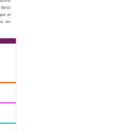
itorio
libro)
que el
vez en