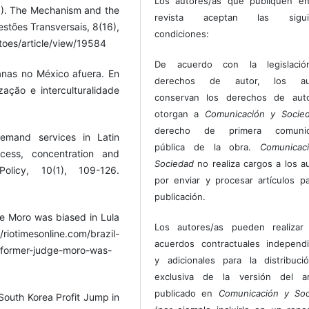
Los autores/as que publiquen en
21). The Mechanism and the
revista aceptan las sigui
estões Transversais, 8(16),
condiciones:
stoes/article/view/19584
De acuerdo con la legislaci
anas no México afuera. En
derechos de autor, los au
ização e interculturalidade
conservan los derechos de auto
otorgan a
Comunicación y Socie
derecho de primera comunic
demand services in Latin
pública de la obra.
Comunicac
cess, concentration and
Sociedad
no realiza cargos a los a
olicy, 10(1), 109-126.
por enviar y procesar artículos p
publicación.
ge Moro was biased in Lula
Los autores/as pueden realizar 
//riotimesonline.com/brazil-
acuerdos contractuales independ
t-former-judge-moro-was-
y adicionales para la distribuc
exclusiva de la versión del art
publicado en
Comunicación y Soc
 South Korea Profit Jump in