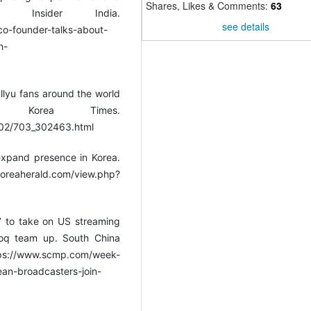
Shares, Likes & Comments:
63
s Insider India.
see details
-co-founder-talks-about-
h-
llyu fans around the world
e Korea Times.
/02/703_302463.html
 expand presence in Korea.
erald.com/view.php?
a’ to take on US streaming
ooq team up. South China
scmp.com/week-
ean-broadcasters-join-