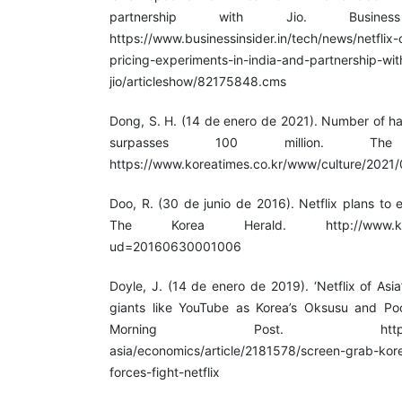
partnership with Jio. Busines
https://www.businessinsider.in/tech/news/netflix
pricing-experiments-in-india-and-partnership-wit
jio/articleshow/82175848.cms
Dong, S. H. (14 de enero de 2021). Number of ha
surpasses 100 million. Th
https://www.koreatimes.co.kr/www/culture/2021
Doo, R. (30 de junio de 2016). Netflix plans to
The Korea Herald. http://www.koreah
ud=20160630001006
Doyle, J. (14 de enero de 2019). ‘Netflix of Asi
giants like YouTube as Korea’s Oksusu and P
Morning Post. https://www.
asia/economics/article/2181578/screen-grab-kor
forces-fight-netflix