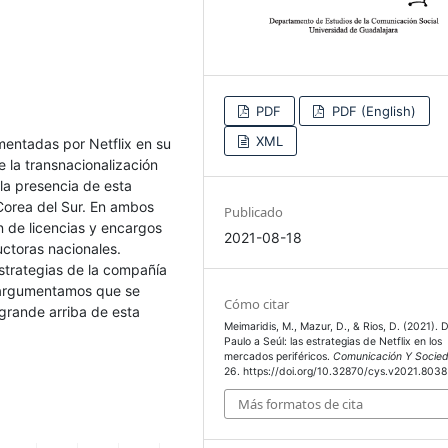
PDF
PDF (English)
XML
mentadas por Netflix en su
 la transnacionalización
 la presencia de esta
 Corea del Sur. En ambos
Publicado
n de licencias y encargos
2021-08-18
ctoras nacionales.
strategias de la compañía
, argumentamos que se
Cómo citar
 grande arriba de esta
Meimaridis, M., Mazur, D., & Rios, D. (2021). 
Paulo a Seúl: las estrategias de Netflix en los
mercados periféricos.
Comunicación Y Socie
26. https://doi.org/10.32870/cys.v2021.8038
Más formatos de cita