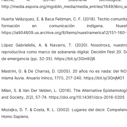
http://media.espora.org/mgoblin_media/media_entries/1649/libro_so
Huerta Velázquez, E. & Baca Feldman, C. F. (2018). Techio comunit
formación en comunicación indígena. Nuestr
https://ia904609.us.archive.org/8/items/nuestramerica12/151-160
López Gabrielidis, A. & Navarro, T. (2020). Nosotroxs, nuestro
reproductiva como marco de soberanía digital. Decidim Fest 20. 
de emergencia (pp. 32-35). https://bit.ly/3Gm92j6
Mastrini, G. & De Charras, D. (2005). 20 años no es nada: del N
misma lluvia. Anuario Ininco, 17(1), 217-240. https://bit.ly/3GnjMO1
Milan, S. & Van Der Velden, L. (2016). The Alternative Epistemologi
and Society, 2(2), 57-74. https://doi.org/10.14361/dcs-2016-0205
Mozejko, D. T. & Costa, R. L. (2002). Lugares del decir. Competenci
Homo Sapiens.