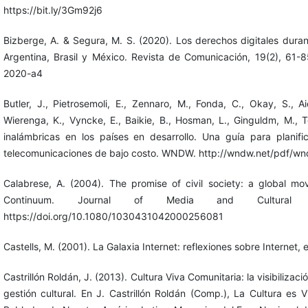
https://bit.ly/3Gm92j6
Bizberge, A. & Segura, M. S. (2020). Los derechos digitales duran
Argentina, Brasil y México. Revista de Comunicación, 19(2), 61-85
2020-a4
Butler, J., Pietrosemoli, E., Zennaro, M., Fonda, C., Okay, S., Aic
Wierenga, K., Vyncke, E., Baikie, B., Hosman, L., Ginguldm, M., T
inalámbricas en los países en desarrollo. Una guía para planific
telecomunicaciones de bajo costo. WNDW. http://wndw.net/pdf/
Calabrese, A. (2004). The promise of civil society: a global m
Continuum. Journal of Media and Cultural S
https://doi.org/10.1080/1030431042000256081
Castells, M. (2001). La Galaxia Internet: reflexiones sobre Internet
Castrillón Roldán, J. (2013). Cultura Viva Comunitaria: la visibilizac
gestión cultural. En J. Castrillón Roldán (Comp.), La Cultura es 