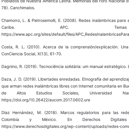
Poblados de Nuestra América Latina. Memorias del Foro Nacional de
78). Canchimalos.
Chamorro, L. & Pietrosemolli, E. (2008). Redes inalámbricas para e
Caribe. APC. Temas 
https://www.apc.org/sites/default/files/APC_RedesInalambricasPa
Costa, R. L. (2010). Acerca de la comprensión/explicación. U
ConCiencia Social, X(13), 61-70.
Dagnino, R. (2019). Tecnociência solidária: um manual estratégico. L
Daza, J. D. (2019). Libertades enredadas. Etnografía del aprendizaj
que arman redes inalámbricas libres con Internet comunitaria en Buen
de Altos Estudios Sociales, Universidad N
https://doi.org/10.26422/aucom.2017.0602.ure
Díaz Hernández, M. (2018). Marcos regulatorios para las redes
Colombia y México. En Derechos Digitales
https://www.derechosdigitales.org/wp-content/uploads/redes-comu