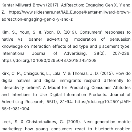
Kantar Millward Brown (2017). AdReaction: Engaging Gen X, Y and
Z. https://www.slideshare.net/IAB_Europe/kantar-millward-brown-
adreaction-engaging-gen-x-y-and-z
Kim, S., Youn, S. & Yoon, D. (2019). Consumers’ responses to
native vs. banner advertising: moderation of persuasion
knowledge on interaction effects of ad type and placement type.
International Journal of Advertising, 38(2), 207-236.
https://doi.org/10.1080/02650487.2018.1451208
Kirk, C. P., Chiagouris, L., Lala, V. & Thomas, J. D. (2015). How do
digital natives and digital immigrants respond differently to
interactivity online?: A Model for Predicting Consumer Attitudes
and Intentions to Use Digital Information Products. Journal of
Advertising Research, 55(1), 81-94. https://doi.org/10.2501/JAR-
55-1-081-094
Leek, S. & Christodoulides, G. (2009). Next-generation mobile
marketing: how young consumers react to bluetooth-enabled