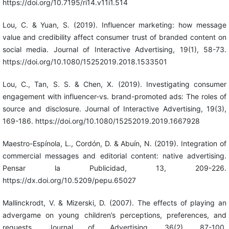
https://doi.org/10.7195/ri14.v11i1.514
Lou, C. & Yuan, S. (2019). Influencer marketing: how message
value and credibility affect consumer trust of branded content on
social media. Journal of Interactive Advertising, 19(1), 58-73.
https://doi.org/10.1080/15252019.2018.1533501
Lou, C., Tan, S. S. & Chen, X. (2019). Investigating consumer
engagement with influencer-vs. brand-promoted ads: The roles of
source and disclosure. Journal of Interactive Advertising, 19(3),
169-186. https://doi.org/10.1080/15252019.2019.1667928
Maestro-Espínola, L., Cordón, D. & Abuín, N. (2019). Integration of
commercial messages and editorial content: native advertising.
Pensar la Publicidad, 13, 209-226.
https://dx.doi.org/10.5209/pepu.65027
Mallinckrodt, V. & Mizerski, D. (2007). The effects of playing an
advergame on young children’s perceptions, preferences, and
requests. Journal of Advertising, 36(2), 87-100.