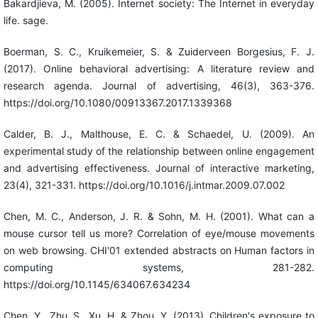
Bakardjieva, M. (2005). Internet society: The Internet in everyday
life. sage.
Boerman, S. C., Kruikemeier, S. & Zuiderveen Borgesius, F. J.
(2017). Online behavioral advertising: A literature review and
research agenda. Journal of advertising, 46(3), 363-376.
https://doi.org/10.1080/00913367.2017.1339368
Calder, B. J., Malthouse, E. C. & Schaedel, U. (2009). An
experimental study of the relationship between online engagement
and advertising effectiveness. Journal of interactive marketing,
23(4), 321-331. https://doi.org/10.1016/j.intmar.2009.07.002
Chen, M. C., Anderson, J. R. & Sohn, M. H. (2001). What can a
mouse cursor tell us more? Correlation of eye/mouse movements
on web browsing. CHI'01 extended abstracts on Human factors in
computing systems, 281-282.
https://doi.org/10.1145/634067.634234
Chen, Y., Zhu, S., Xu, H. & Zhou, Y. (2013). Children's exposure to