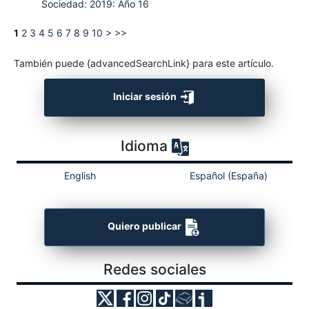
Sociedad: 2019: Año 16
1
2
3
4
5
6
7
8
9
10
>
>>
También puede {advancedSearchLink} para este artículo.
Iniciar sesión
Idioma
English
Español (España)
Quiero publicar
Redes sociales