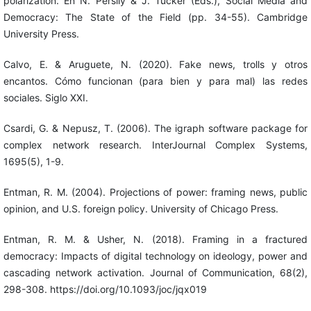
polarization. En N. Persily & J. Tucker (Eds.), Social Media and
Democracy: The State of the Field (pp. 34-55). Cambridge
University Press.
Calvo, E. & Aruguete, N. (2020). Fake news, trolls y otros
encantos. Cómo funcionan (para bien y para mal) las redes
sociales. Siglo XXI.
Csardi, G. & Nepusz, T. (2006). The igraph software package for
complex network research. InterJournal Complex Systems,
1695(5), 1-9.
Entman, R. M. (2004). Projections of power: framing news, public
opinion, and U.S. foreign policy. University of Chicago Press.
Entman, R. M. & Usher, N. (2018). Framing in a fractured
democracy: Impacts of digital technology on ideology, power and
cascading network activation. Journal of Communication, 68(2),
298-308. https://doi.org/10.1093/joc/jqx019