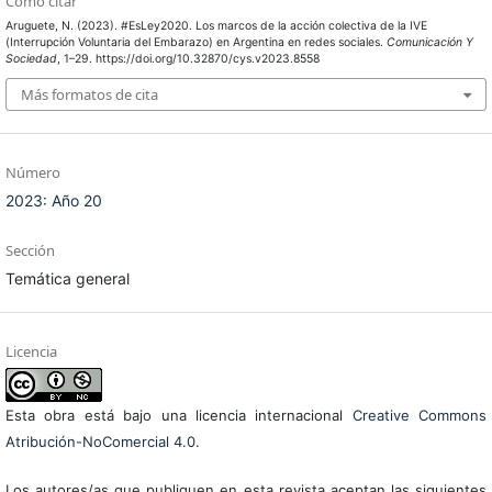
Cómo citar
Aruguete, N. (2023). #EsLey2020. Los marcos de la acción colectiva de la IVE
(Interrupción Voluntaria del Embarazo) en Argentina en redes sociales.
Comunicación Y
Sociedad
, 1–29. https://doi.org/10.32870/cys.v2023.8558
Más formatos de cita
Número
2023: Año 20
Sección
Temática general
Licencia
Esta obra está bajo una licencia internacional
Creative Commons
Atribución-NoComercial 4.0
.
Los autores/as que publiquen en esta revista aceptan las siguientes