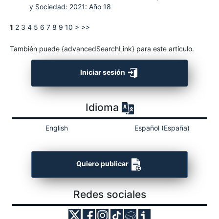
y Sociedad: 2021: Año 18
1
2
3
4
5
6
7
8
9
10
>
>>
También puede {advancedSearchLink} para este artículo.
Iniciar sesión
Idioma
English
Español (España)
Quiero publicar
Redes sociales