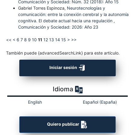
Comunicación y Sociedad: Núm. 32 (2018): Año 15
Gabriel Torres Espinoza,
Neurotecnologías y
comunicación: entre la conexión cerebral y la autonomía
cognitiva. El debate actual hacia una regulación
,
Comunicación y Sociedad: 2026: Año 23
<<
<
6
7
8
9
10
11
12
13
14
15
>
>>
También puede {advancedSearchLink} para este artículo.
Iniciar sesión
Idioma
English
Español (España)
Quiero publicar