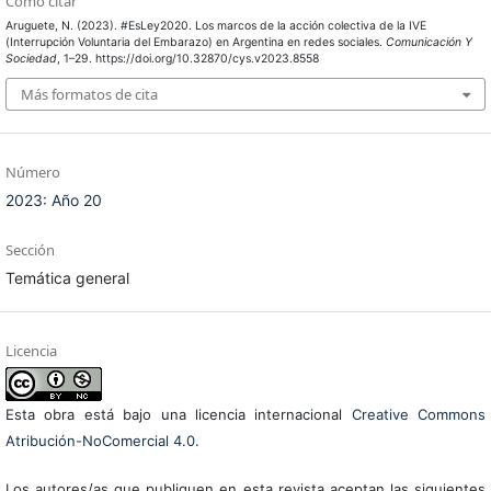
Cómo citar
Aruguete, N. (2023). #EsLey2020. Los marcos de la acción colectiva de la IVE
(Interrupción Voluntaria del Embarazo) en Argentina en redes sociales.
Comunicación Y
Sociedad
, 1–29. https://doi.org/10.32870/cys.v2023.8558
Más formatos de cita
Número
2023: Año 20
Sección
Temática general
Licencia
Esta obra está bajo una licencia internacional
Creative Commons
Atribución-NoComercial 4.0
.
Los autores/as que publiquen en esta revista aceptan las siguientes