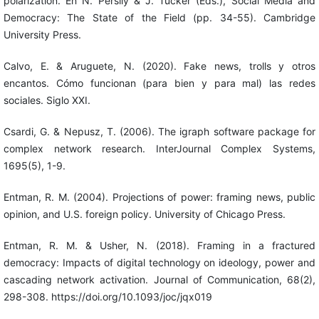
polarization. En N. Persily & J. Tucker (Eds.), Social Media and
Democracy: The State of the Field (pp. 34-55). Cambridge
University Press.
Calvo, E. & Aruguete, N. (2020). Fake news, trolls y otros
encantos. Cómo funcionan (para bien y para mal) las redes
sociales. Siglo XXI.
Csardi, G. & Nepusz, T. (2006). The igraph software package for
complex network research. InterJournal Complex Systems,
1695(5), 1-9.
Entman, R. M. (2004). Projections of power: framing news, public
opinion, and U.S. foreign policy. University of Chicago Press.
Entman, R. M. & Usher, N. (2018). Framing in a fractured
democracy: Impacts of digital technology on ideology, power and
cascading network activation. Journal of Communication, 68(2),
298-308. https://doi.org/10.1093/joc/jqx019