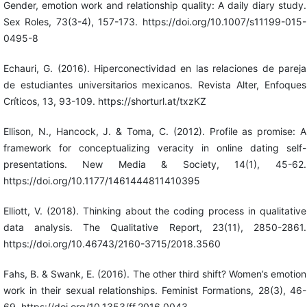
Gender, emotion work and relationship quality: A daily diary study.
Sex Roles, 73(3-4), 157-173. https://doi.org/10.1007/s11199-015-
0495-8
Echauri, G. (2016). Hiperconectividad en las relaciones de pareja
de estudiantes universitarios mexicanos. Revista Alter, Enfoques
Críticos, 13, 93-109. https://shorturl.at/txzKZ
Ellison, N., Hancock, J. & Toma, C. (2012). Profile as promise: A
framework for conceptualizing veracity in online dating self-
presentations. New Media & Society, 14(1), 45-62.
https://doi.org/10.1177/1461444811410395
Elliott, V. (2018). Thinking about the coding process in qualitative
data analysis. The Qualitative Report, 23(11), 2850-2861.
https://doi.org/10.46743/2160-3715/2018.3560
Fahs, B. & Swank, E. (2016). The other third shift? Women’s emotion
work in their sexual relationships. Feminist Formations, 28(3), 46-
69. https://doi.org/10.1353/ff.2016.0043