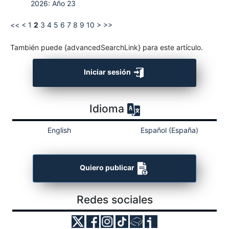
2026: Año 23
<<
<
1
2
3
4
5
6
7
8
9
10
>
>>
También puede {advancedSearchLink} para este artículo.
Iniciar sesión
Idioma
English
Español (España)
Quiero publicar
Redes sociales