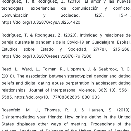
Rodríguez, T. & Rodríguez, Z. (2016). El amor y las nuevas
tecnologías: experiencias de comunicación y conflicto.
Comunicación y Sociedad, (25), 15-41.
https://doi.org/10.32870/cys.v0i25.4420
Rodríguez, T. & Rodríguez, Z. (2020). Intimidad y relaciones de
pareja durante la pandemia de la Covid-19 en Guadalajara. Espiral.
Estudios sobre Estado y Sociedad, 27(78), 215-268.
https://doi.org/10.32870/eees.v28i78-79.7206
Reed, L., Ward, L., Tolman, R., Lippman, J. & Seabrook, R. C.
(2018). The association between stereotypical gender and dating
beliefs and digital dating abuse perpetration in adolescent dating
relationships. Journal of Interpersonal Violence, 36(9-10), 5561-
5585. https://doi.org/10.1177/0886260518801933
Rosenfeld, M. J., Thomas, R. J. & Hausen, S. (2019).
Disintermediating your friends: How online dating in the United
States displaces other ways of meeting. Proceedings of the
National Academy of Sciences of the United States of America,