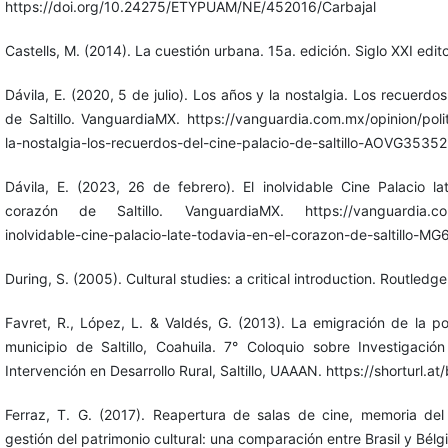
https://doi.org/10.24275/ETYPUAM/NE/452016/Carbajal
Castells, M. (2014). La cuestión urbana. 15a. edición. Siglo XXI edit
Dávila, E. (2020, 5 de julio). Los años y la nostalgia. Los recuerdos
de Saltillo. VanguardiaMX. https://vanguardia.com.mx/opinion/poli
la-nostalgia-los-recuerdos-del-cine-palacio-de-saltillo-AOVG3535
Dávila, E. (2023, 26 de febrero). El inolvidable Cine Palacio la
corazón de Saltillo. VanguardiaMX. https://vanguardia.com
inolvidable-cine-palacio-late-todavia-en-el-corazon-de-saltillo-M
During, S. (2005). Cultural studies: a critical introduction. Routledge
Favret, R., López, L. & Valdés, G. (2013). La emigración de la po
municipio de Saltillo, Coahuila. 7° Coloquio sobre Investigació
Intervención en Desarrollo Rural, Saltillo, UAAAN. https://shorturl.a
Ferraz, T. G. (2017). Reapertura de salas de cine, memoria de
gestión del patrimonio cultural: una comparación entre Brasil y Bélg