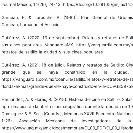
Journal México, 14(26), 24-43. https://doi.org/10.29105/gmjmx14.
Garneau, R. & Larouche, P. (1980). Plan General de Urban
Garneau, Larouche et Associes.
Gutiérrez, A. (2020, 13 de septiembre). Relatos y retratos de Salt
sus cines populares. VanguardiaMX. https://vanguardia.com.mx/art
retratos-de-saltillo-la-ciudad-y-sus-cines-populares
Gutiérrez, A. (2021, 18 de julio). Relatos y retratos de Saltillo: Ci
grande que se haya construido en la ciudad. V
https://vanguardia.com.mx/coahuila/saltillo/relatos-y-retratos-de-sal
florida-el-mas-grande-que-se-haya-construido-en-la-DUVG35975
Hernández, A. & Flores, R. (2015). Historia del cine en Saltillo. Sal
aproximación de la oferta cinematográfica durante la década de 19
Domínguez & E. Solís (Coords.), Memorias XXVII Encuentro Nacional
1-26). Asociación Mexicana de Investigadores de la 
https://www.uaq.mx/amic/docs/memorias/GI_09_PDF/GI_09_Historia_c