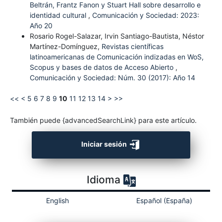
Beltrán, Frantz Fanon y Stuart Hall sobre desarrollo e
identidad cultural
,
Comunicación y Sociedad: 2023:
Año 20
Rosario Rogel-Salazar, Irvin Santiago-Bautista, Néstor
Martínez-Domínguez,
Revistas científicas
latinoamericanas de Comunicación indizadas en WoS,
Scopus y bases de datos de Acceso Abierto
,
Comunicación y Sociedad: Núm. 30 (2017): Año 14
<<
<
5
6
7
8
9
10
11
12
13
14
>
>>
También puede {advancedSearchLink} para este artículo.
Iniciar sesión
Idioma
English
Español (España)