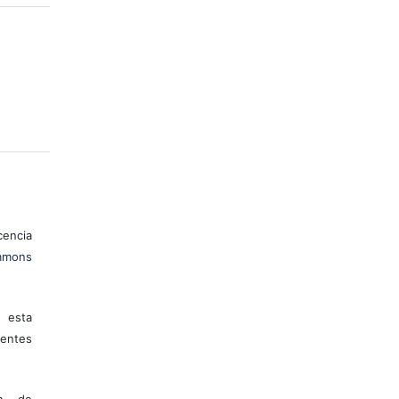
encia
mons
 esta
entes
ón de