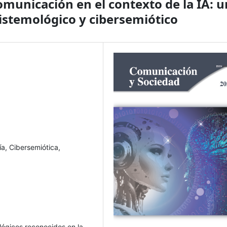
omunicación en el contexto de la IA: u
pistemológico y cibersemiótico
gía, Cibersemiótica,
lógicos reconocidos en la