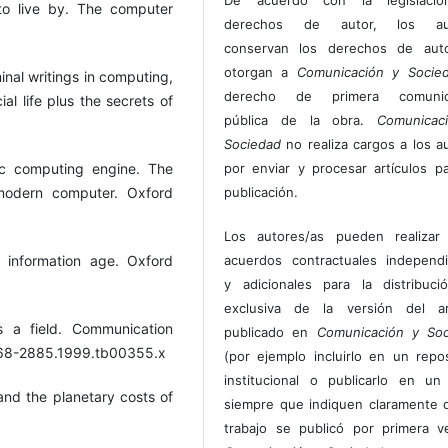
s to live by. The computer
derechos de autor, los au
conservan los derechos de auto
otorgan a
Comunicación y Socie
inal writings in computing,
derecho de primera comunic
cial life plus the secrets of
pública de la obra.
Comunicac
Sociedad
no realiza cargos a los a
por enviar y procesar artículos p
ic computing engine. The
publicación.
 modern computer. Oxford
Los autores/as pueden realizar 
acuerdos contractuales independ
e information age. Oxford
y adicionales para la distribuc
exclusiva de la versión del art
s a field. Communication
publicado en
Comunicación y Soc
.1468-2885.1999.tb00355.x
(por ejemplo incluirlo en un repos
institucional o publicarlo en un 
 and the planetary costs of
siempre que indiquen claramente 
trabajo se publicó por primera 