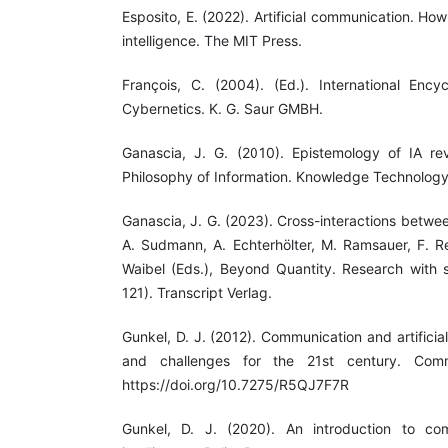
Esposito, E. (2022). Artificial communication. Ho
intelligence. The MIT Press.
François, C. (2004). (Ed.). International Enc
Cybernetics. K. G. Saur GMBH.
Ganascia, J. G. (2010). Epistemology of IA revi
Philosophy of Information. Knowledge Technology 
Ganascia, J. G. (2023). Cross-interactions betwe
A. Sudmann, A. Echterhölter, M. Ramsauer, F. Re
Waibel (Eds.), Beyond Quantity. Research with 
121). Transcript Verlag.
Gunkel, D. J. (2012). Communication and artificial
and challenges for the 21st century. Commu
https://doi.org/10.7275/R5QJ7F7R
Gunkel, D. J. (2020). An introduction to comm