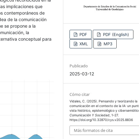
y las implicaciones que
nos contemporáneos de
idea de la comunicación
ue se propone a la
omunicación, la
PDF
PDF (English)
lternativa conceptual para
XML
MP3
Publicado
2025-03-12
Cómo citar
Vidales, C. (2025). Pensando y teorizando la
comunicación en el contexto de la IA: un pun
vista histórico, epistemológico y cibersemiótic
Comunicación Y Sociedad
, 1–27.
https://doi.org/10.32870/cys.v2025.8836
Más formatos de cita