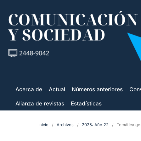
Acerca de
Actual
Números anteriores
Conv
Alianza de revistas
Estadísticas
Inicio
/
Archivos
/
2025: Año 22
/
Temática ge