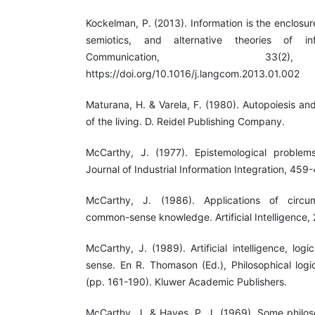
Kockelman, P. (2013). Information is the enclosu
semiotics, and alternative theories of i
Communication, 33(2
https://doi.org/10.1016/j.langcom.2013.01.002
Maturana, H. & Varela, F. (1980). Autopoiesis and
of the living. D. Reidel Publishing Company.
McCarthy, J. (1977). Epistemological problems o
Journal of Industrial Information Integration, 459
McCarthy, J. (1986). Applications of circum
common-sense knowledge. Artificial Intelligence, 
McCarthy, J. (1989). Artificial intelligence, lo
sense. En R. Thomason (Ed.), Philosophical logic 
(pp. 161-190). Kluwer Academic Publishers.
McCarthy, J. & Hayes, P. J. (1969). Some philos