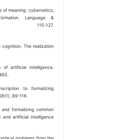
re of meaning: cybernetics,
nformation. Language &
), 115-127.
 cognition. The realization
f artificial intelligence.
-465.
scription to formalizing
28(1), 89-116.
gic and formalizing common
and artificial intelligence
ophical problems from the