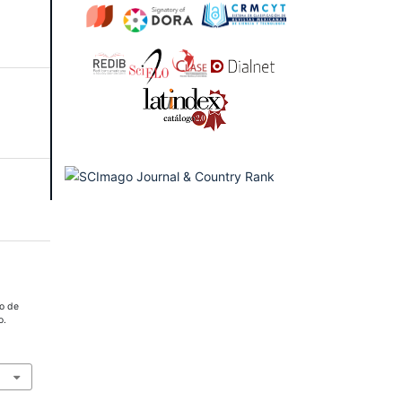
to de
o.