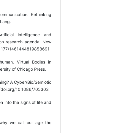
ommunication. Rethinking
 Lang.
ficial intelligence and
on research agenda. New
/10.1177/1461444819858691
uman. Virtual Bodies in
ersity of Chicago Press.
ing? A Cyber/Bio/Semiotic
s://doi.org/10.1086/705303
 into the signs of life and
 why we call our age the