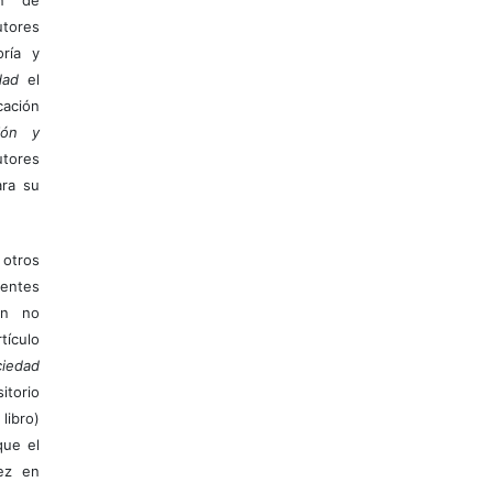
tores
ría y
dad
el
ación
ión y
utores
ara su
otros
ientes
ión no
ículo
iedad
itorio
libro)
que el
vez en