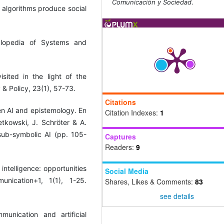
Comunicación y Sociedad
.
w algorithms produce social
yclopedia of Systems and
sited in the light of the
& Policy, 23(1), 57-73.
Citations
en AI and epistemology. En
Citation Indexes:
1
tkowski, J. Schröter & A.
sub-symbolic AI (pp. 105-
Captures
Readers:
9
 intelligence: opportunities
Social Media
nication+1, 1(1), 1-25.
Shares, Likes & Comments:
83
see details
unication and artificial