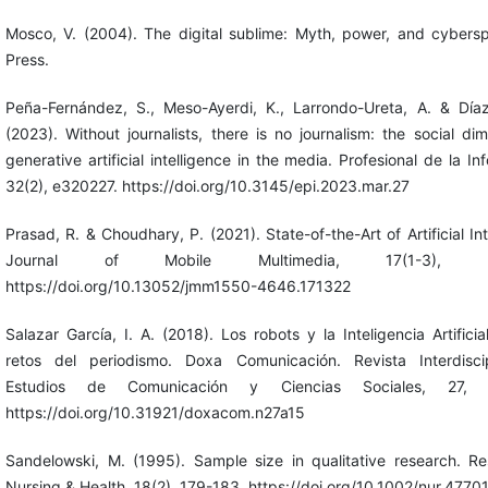
Mosco, V. (2004). The digital sublime: Myth, power, and cybers
Press.
Peña-Fernández, S., Meso-Ayerdi, K., Larrondo-Ureta, A. & Díaz
(2023). Without journalists, there is no journalism: the social di
generative artificial intelligence in the media. Profesional de la In
32(2), e320227. https://doi.org/10.3145/epi.2023.mar.27
Prasad, R. & Choudhary, P. (2021). State-of-the-Art of Artificial Int
Journal of Mobile Multimedia, 17(1-3), 42
https://doi.org/10.13052/jmm1550-4646.171322
Salazar García, I. A. (2018). Los robots y la Inteligencia Artifici
retos del periodismo. Doxa Comunicación. Revista Interdisci
Estudios de Comunicación y Ciencias Sociales, 27, 
https://doi.org/10.31921/doxacom.n27a15
Sandelowski, M. (1995). Sample size in qualitative research. Re
Nursing & Health, 18(2), 179-183. https://doi.org/10.1002/nur.477