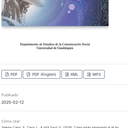
PDF
PDF (English)
XML
MP3
Publicado
2025-02-12
Cómo citar
Tejedor Calvo, S., Cervi, L., & Vick Saurí, S. (2025). Cómo están adoptando la IA las