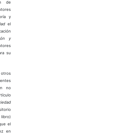
ón de
tores
ría y
dad
el
ación
ión y
utores
ara su
otros
ientes
ión no
ículo
iedad
itorio
libro)
que el
vez en