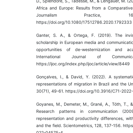
D., Splendore, S., Tadesse, M., & Lengauer, M. (2
Africa and Europe: Results from a Comparative 
Journalism Practice, 16
https://doi.org/10.1080/17512786.2020.1792333
Ganter, S. A., & Ortega, F. (2019). The invis
scholarship in European media and communicatio
opportunities of de-westernization and ac
International Journal of Communi
https://ijoc.org/index.php/ijoc/article/view/8449
Gonçalves, I., & David, Y. (2022). A systematic
representations of migration in Brazil and the 
30(71), 49-61. https://doi.org/10.3916/C71-2022
Goyanes, M., Demeter, M., Grané, A., Tóth, T., &
Research patterns in communication (2009
representation and productivity differences, wit
and the field. Scientometrics, 128, 137-156. http
022-04575-4