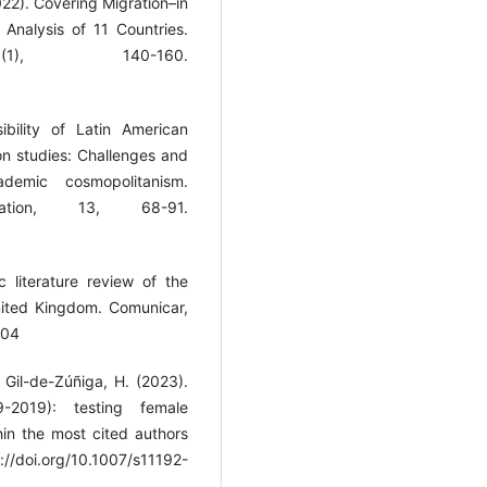
022). Covering Migration–in
Analysis of 11 Countries.
(1), 140-160.
ibility of Latin American
n studies: Challenges and
ademic cosmopolitanism.
cation, 13, 68-91.
 literature review of the
United Kingdom. Comunicar,
-04
 Gil-de-Zúñiga, H. (2023).
-2019): testing female
hin the most cited authors
s://doi.org/10.1007/s11192-