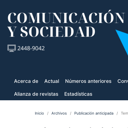
Acerca de
Actual
Números anteriores
Conv
Alianza de revistas
Estadísticas
Inicio
/
Archivos
/
Publicación anticipada
/
Tem