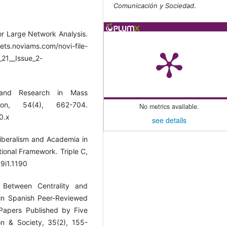
Comunicación y Sociedad
.
for Large Network Analysis.
.noviams.com/novi-file-
21__Issue_2-
 and Research in Mass
ion, 54(4), 662-704.
No metrics available.
0.x
see details
iberalism and Academia in
ional Framework. Triple C,
19i1.1190
 Between Centrality and
 in Spanish Peer-Reviewed
Papers Published by Five
n & Society, 35(2), 155-