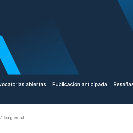
ocatorias abiertas
Publicación anticipada
Reseña
ática general