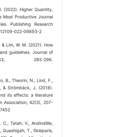
M. (2022). Higher Quantity,
he Most Productive Journal
es. Publishing Research
7/s12109-022-09893-2
, & Lim, W. M. (2021). How
and guidelines. Journal of
33, 285-296.
o, B., Theorin, N., Lind, F.,
& Strömbäck, J. (2018).
 its effects: a literature
n Association, 42(3), 207-
97452
 C., Tatah, V., Andindilile,
., Quashigah, T., Skleparis,