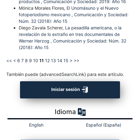
productos
,
Comunicación y Sociedad: 2019: Año 16
Mónica Morales Flores,
El Unomásuno y el Nuevo
fotoperiodismo mexicano
,
Comunicación y Sociedad:
Núm. 32 (2018): Año 15
Diego Zavala Scherer,
La pesadilla americana, o la
revelación de lo extraño en tres documentales de
Werner Herzog
,
Comunicación y Sociedad: Núm. 32
(2018): Año 15
<<
<
6
7
8
9
10
11
12
13
14
15
>
>>
También puede {advancedSearchLink} para este artículo.
Iniciar sesión
Idioma
English
Español (España)