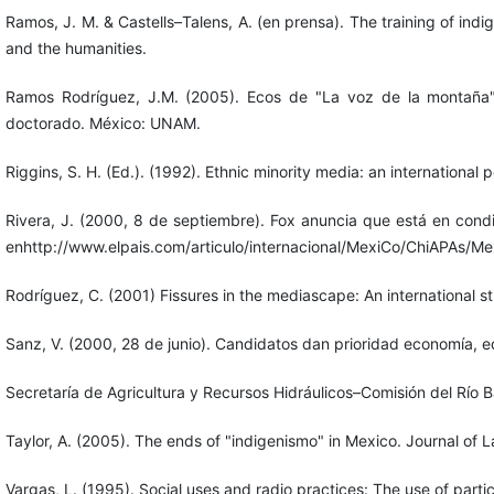
Ramos, J. M. & Castells–Talens, A. (en prensa). The training of ind
and the humanities.
Ramos Rodríguez, J.M. (2005). Ecos de "La voz de la montaña": 
doctorado. México: UNAM.
Riggins, S. H. (Ed.). (1992). Ethnic minority media: an internationa
Rivera, J. (2000, 8 de septiembre). Fox anuncia que está en condi
enhttp://www.elpais.com/articulo/internacional/MexiCo/ChiAPAs/Mex
Rodríguez, C. (2001) Fissures in the mediascape: An international st
Sanz, V. (2000, 28 de junio). Candidatos dan prioridad economía, e
Secretaría de Agricultura y Recursos Hidráulicos–Comisión del Río B
Taylor, A. (2005). The ends of "indigenismo" in Mexico. Journal of L
Vargas, L. (1995). Social uses and radio practices: The use of parti