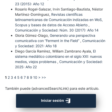
23 (2015): Año 12
Rosario Rogel-Salazar, Irvin Santiago-Bautista, Néstor
Martínez-Domínguez,
Revistas científicas
latinoamericanas de Comunicación indizadas en WoS,
Scopus y bases de datos de Acceso Abierto
,
Comunicación y Sociedad: Núm. 30 (2017): Año 14
Gloria Gómez-Diago,
Generando una perspectiva
comunicativa con “Ferment in the Field”
,
Comunicación
y Sociedad: 2021: Año 18
Diego García Ramírez, William Zambrano Ayala,
El
sistema mediático colombiano en el siglo XXI: nuevos
medios, viejos problemas
,
Comunicación y Sociedad:
2025: Año 22
1
2
3
4
5
6
7
8
9
10
>
>>
También puede {advancedSearchLink} para este artículo.
Iniciar sesión