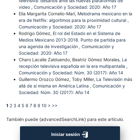
televisiva: desafíos ante las nuevas plataformas de
video
,
Comunicación y Sociedad: 2020: Año 17
Elia Margarita Cornelio-Marí,
Melodrama mexicano en la
era de Netflix: algoritmos para la proximidad cultural
,
Comunicación y Sociedad: 2020: Año 17
Rodrigo Gómez,
El rol del Estado en el Sistema de
Medios Mexicano 2013-2018. Punto de partida para
una agenda de investigación
,
Comunicación y
Sociedad: 2020: Año 17
Charo Lacalle Zalduendo, Beatriz Gómez Morales,
La
recepción televisiva española en la era multipantalla
,
Comunicación y Sociedad: Núm. 30 (2017): Año 14
Guillermo Orozco Gómez, Toby Miller,
La Televisión más
allá de sí misma en América Latina
,
Comunicación y
Sociedad: Núm. 30 (2017): Año 14
1
2
3
4
5
6
7
8
9
10
>
>>
También puede {advancedSearchLink} para este artículo.
Iniciar sesión