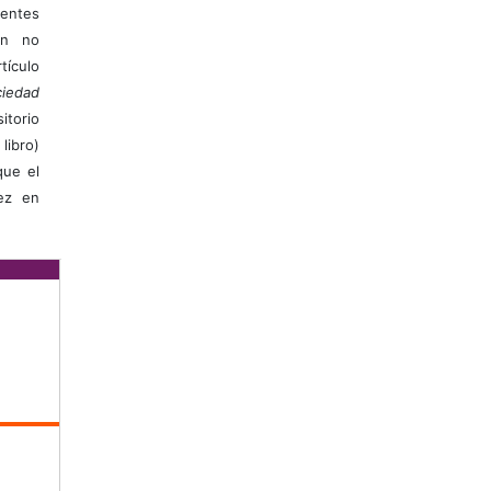
ientes
ión no
ículo
iedad
itorio
libro)
que el
vez en