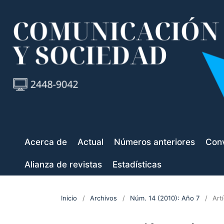
Acerca de
Actual
Números anteriores
Conv
Alianza de revistas
Estadísticas
Inicio
/
Archivos
/
Núm. 14 (2010): Año 7
/
Art