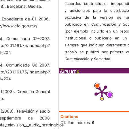
acuerdos contractuales independ
–38). Barcelona: Gedisa.
y adicionales para la distribuc
exclusiva de la versión del art
 Expediente de–01–2006.
publicado en
Comunicación y Soc
p://www.cfc.gob.mx/
(por ejemplo incluirlo en un repos
institucional o publicarlo en un 
a). Comunicado 02–2007.
siempre que indiquen claramente 
//201.161.75/Index.php?
trabajo se publicó por primera 
id=204
Comunicación y Sociedad
.
b). Comunicado 06–2007.
//201.161.75/Index.php?
id=204
(2003). Dirección General
co.
(2008). Televisión y audio
Citations
 septiembre de 2008
Citation Indexes:
9
e_television_y_audio_restringidos