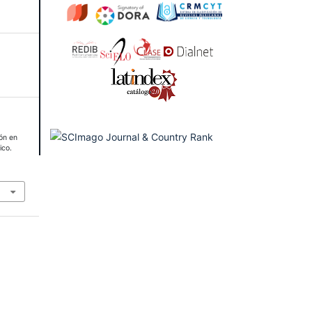
ón en
ico.