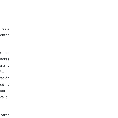
 esta
entes
ón de
tores
ría y
dad
el
ación
ión y
utores
ara su
otros