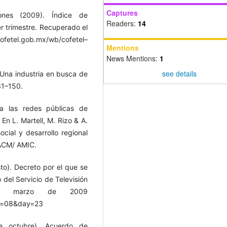
Captures
iones (2009). Índice de
Readers:
14
r trimestre. Recuperado el
tel.gob.mx/wb/cofetel–
Mentions
News Mentions:
1
see details
. Una industria en busca de
31–150.
 a las redes públicas de
n L. Martell, M. Rizo & A.
ocial y desarrollo regional
UACM/ AMIC.
sto). Decreto por el que se
 del Servicio de Televisión
de marzo de 2009
nt=08&day=23
de octubre). Acuerdo de