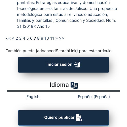
pantallas: Estrategias educativas y domesticación
tecnológica en seis familias de Jalisco. Una propuesta
metodológica para estudiar el vínculo educación,
familias y pantallas
,
Comunicación y Sociedad: Núm.
31 (2018): Año 15
<<
<
2
3
4
5
6
7
8
9
10
11
>
>>
También puede {advancedSearchLink} para este artículo.
Iniciar sesión
Idioma
English
Español (España)
Quiero publicar