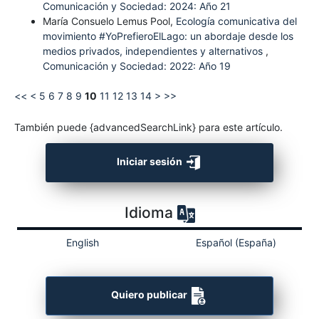
Comunicación y Sociedad: 2024: Año 21
María Consuelo Lemus Pool,
Ecología comunicativa del
movimiento #YoPrefieroElLago: un abordaje desde los
medios privados, independientes y alternativos
,
Comunicación y Sociedad: 2022: Año 19
<<
<
5
6
7
8
9
10
11
12
13
14
>
>>
También puede {advancedSearchLink} para este artículo.
Iniciar sesión
Idioma
English
Español (España)
Quiero publicar