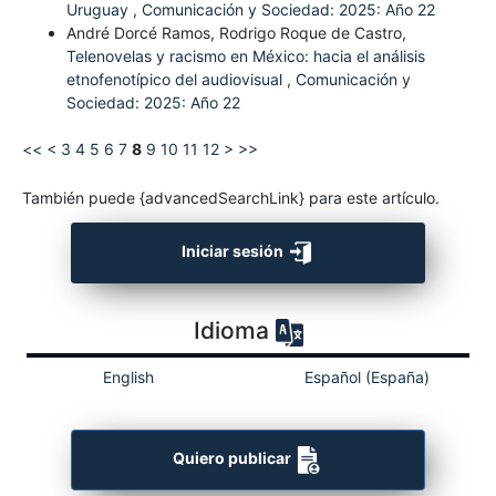
Uruguay
,
Comunicación y Sociedad: 2025: Año 22
André Dorcé Ramos, Rodrigo Roque de Castro,
Telenovelas y racismo en México: hacia el análisis
etnofenotípico del audiovisual
,
Comunicación y
Sociedad: 2025: Año 22
<<
<
3
4
5
6
7
8
9
10
11
12
>
>>
También puede {advancedSearchLink} para este artículo.
Iniciar sesión
Idioma
English
Español (España)
Quiero publicar