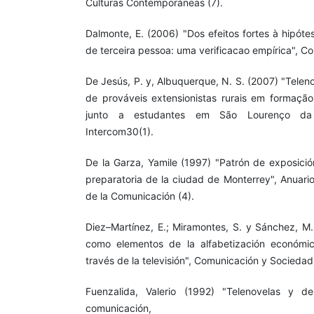
Culturas Contemporáneas (7).
Dalmonte, E. (2006) "Dos efeitos fortes à hipót
de terceira pessoa: uma verificacao empírica", C
De Jesús, P. y, Albuquerque, N. S. (2007) "Telen
de prováveis extensionistas rurais em formaçã
junto a estudantes em São Lourenço da
Intercom30(1).
De la Garza, Yamile (1997) "Patrón de exposició
preparatoria de la ciudad de Monterrey", Anuari
de la Comunicación (4).
Diez–Martínez, E.; Miramontes, S. y Sánchez, M
como elementos de la alfabetización económi
través de la televisión", Comunicación y Sociedad
Fuenzalida, Valerio (1992) "Telenovelas y des
comunicación,