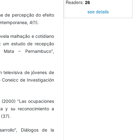
Readers:
26
see details
ese de percepção do efeito
ontemporanea, 4(1).
ovela malhação e cotidiano
o: um estudo de recepção
 Mata – Pernambuco",
n televisiva de jóvenes de
o Coneicc de Investigación
. (2000) "Las ocupaciones
ca y su reconocimiento a
 (37).
arrollo", Diálogos de la