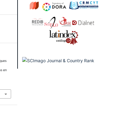
oques
as en