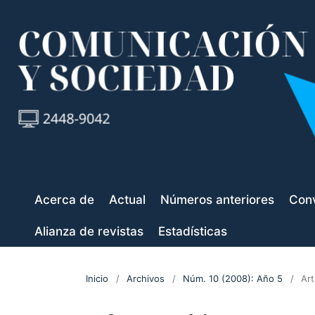
Acerca de
Actual
Números anteriores
Conv
Alianza de revistas
Estadísticas
Inicio
/
Archivos
/
Núm. 10 (2008): Año 5
/
Art