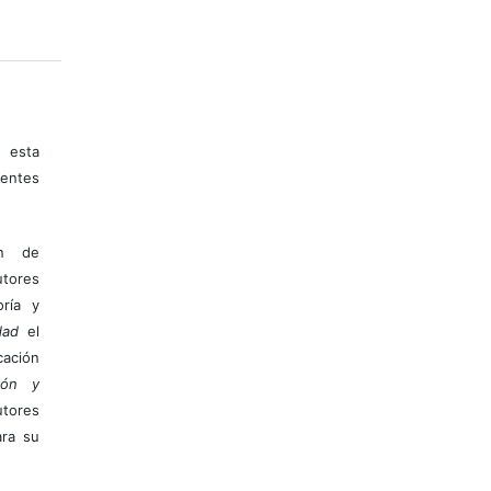
 esta
entes
ón de
tores
ría y
dad
el
ación
ión y
utores
ara su