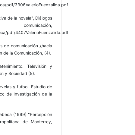
oca/pdf/3306ValerioFuenzalida.pdf
iva de la novela", Diálogos
cación,
oca/pdf/4407ValerioFuenzalida.pdf
os de comunicación ¿hacia
ón de la Comunicación, (4).
enimiento. Televisión y
ón y Sociedad (5).
ovelas y futbol. Estudio de
cc de Investigación de la
 Rebeca (1999) "Percepción
ropolitana de Monterrey,