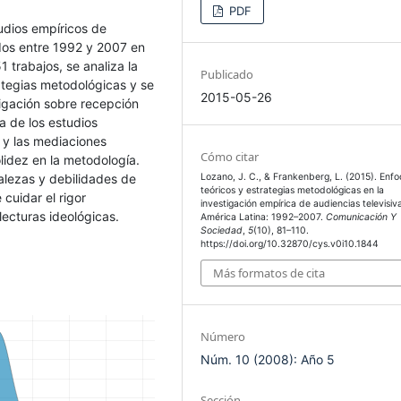
PDF
tudios empíricos de
ados entre 1992 y 2007 en
1 trabajos, se analiza la
Publicado
rategias metodológicas y se
2015-05-26
tigación sobre recepción
a de los estudios
a y las mediaciones
Cómo citar
olidez en la metodología.
alezas y debilidades de
Lozano, J. C., & Frankenberg, L. (2015). Enf
teóricos y estrategias metodológicas en la
cuidar el rigor
investigación empírica de audiencias televisiv
lecturas ideológicas.
América Latina: 1992–2007.
Comunicación Y
Sociedad
,
5
(10), 81–110.
https://doi.org/10.32870/cys.v0i10.1844
Más formatos de cita
Número
Núm. 10 (2008): Año 5
Sección