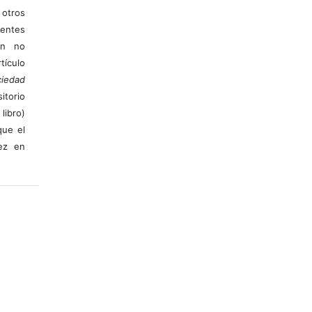
otros
ientes
ión no
ículo
iedad
itorio
libro)
que el
vez en