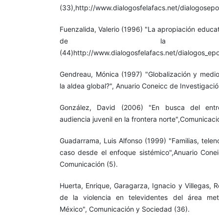
(33),http://www.dialogosfelafacs.net/dialogosep
Fuenzalida, Valerio (1996) "La apropiación educat
de la comuni
(44)http://www.dialogosfelafacs.net/dialogos_ep
Gendreau, Mónica (1997) "Globalización y medi
la aldea global?", Anuario Coneicc de Investigaci
González, David (2006) "En busca del entret
audiencia juvenil en la frontera norte",Comunicaci
Guadarrama, Luis Alfonso (1999) "Familias, telen
caso desde el enfoque sistémico",Anuario Conei
Comunicación (5).
Huerta, Enrique, Garagarza, Ignacio y Villegas,
de la violencia en televidentes del área met
México", Comunicación y Sociedad (36).