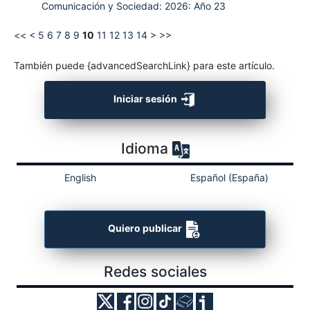
Comunicación y Sociedad: 2026: Año 23
<<
<
5
6
7
8
9
10
11
12
13
14
>
>>
También puede {advancedSearchLink} para este artículo.
Iniciar sesión
Idioma
English
Español (España)
Quiero publicar
Redes sociales