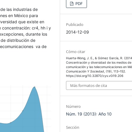
PDF
de las industrias de
ones en México para
iversidad que existe en
Publicado
e concentración: cr4, hh i y
2014-12-09
excepciones, durante los
 de distribución de
elecomunicaciones va de
Cómo citar
Huerta-Wong, J. E., & Gómez García, R. (2014
Concentración y diversidad de los medios de
comunicación y las telecomunicaciones en Mé
Comunicación Y Sociedad
, (19), 113–152.
https://doi.org/10.32870/cys.v0i19.206
Más formatos de cita
Número
Núm. 19 (2013): Año 10
Sección