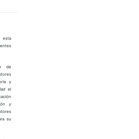
 esta
entes
ón de
tores
ría y
dad
el
ación
ión y
utores
ara su