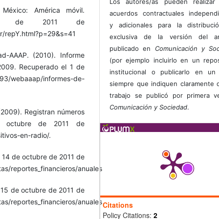
Los autores/as pueden realizar 
 México: América móvil.
acuerdos contractuales independ
zo de 2011 de
y adicionales para la distribuc
or/repY.html?p=29&s=41
exclusiva de la versión del art
publicado en
Comunicación y Soc
ad-AAAP. (2010). Informe
(por ejemplo incluirlo en un repos
a 2009. Recuperado el 1 de
institucional o publicarlo en un 
3/webaaap/informes-de-
siempre que indiquen claramente 
trabajo se publicó por primera 
Comunicación y Sociedad
.
(2009). Registran números
de octubre de 2011 de
tivos-en-radio/.
l 14 de octubre de 2011 de
as/reportes_financieros/anuales
l 15 de octubre de 2011 de
as/reportes_financieros/anuales
Citations
Policy Citations:
2