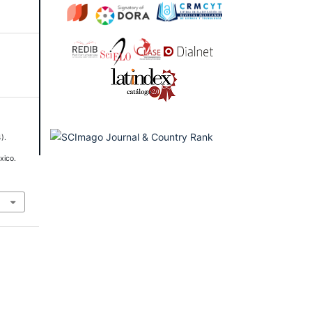
).
xico.