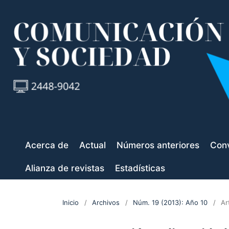
Acerca de
Actual
Números anteriores
Conv
Alianza de revistas
Estadísticas
Inicio
/
Archivos
/
Núm. 19 (2013): Año 10
/
Ar