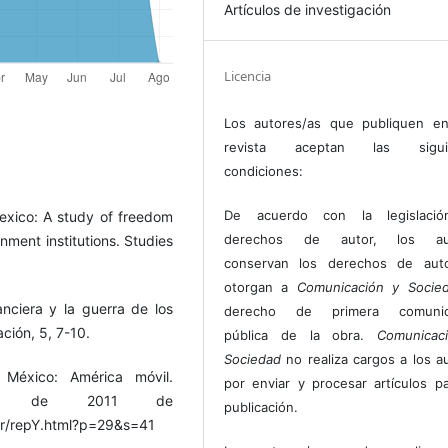
Artículos de investigación
Licencia
Los autores/as que publiquen en
revista aceptan las sigui
condiciones:
De acuerdo con la legislaci
Mexico: A study of freedom
derechos de autor, los au
nment institutions. Studies
conservan los derechos de auto
otorgan a
Comunicación y Socie
nanciera y la guerra de los
derecho de primera comunic
ción, 5, 7-10.
pública de la obra.
Comunicac
Sociedad
no realiza cargos a los a
 México: América móvil.
por enviar y procesar artículos p
zo de 2011 de
publicación.
or/repY.html?p=29&s=41