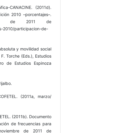
fica-CANACINE. (2011d).
ición 2010 –porcentajes–.
bre de 2011 de
s-2010/participacion-de-
absoluta y movilidad social
 F. Torche (Eds.), Estudios
ro de Estudios Espinoza
ijalbo.
COFETEL. (2011a, marzo/
FETEL. (2011b). Documento
tación de frecuencias para
 noviembre de 2011 de