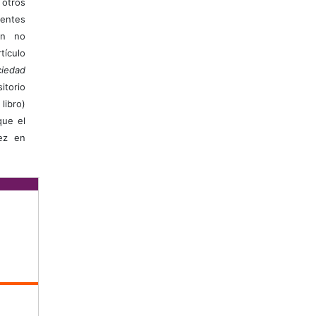
otros
ientes
ión no
ículo
iedad
itorio
libro)
que el
vez en