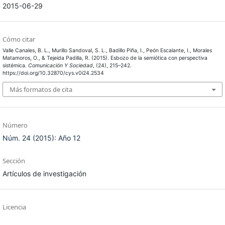
2015-06-29
Cómo citar
Valle Canales, B. L., Murillo Sandoval, S. L., Badillo Piña, I., Peón Escalante, I., Morales
Matamoros, O., & Tejeida Padilla, R. (2015). Esbozo de la semiótica con perspectiva
sistémica.
Comunicación Y Sociedad
, (24), 215–242.
https://doi.org/10.32870/cys.v0i24.2534
Más formatos de cita
Número
Núm. 24 (2015): Año 12
Sección
Artículos de investigación
Licencia