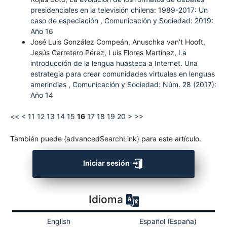
presidenciales en la televisión chilena: 1989-2017: Un
caso de especiación
,
Comunicación y Sociedad: 2019:
Año 16
José Luis González Compeán, Anuschka van’t Hooft,
Jesús Carretero Pérez, Luis Flores Martínez,
La
introducción de la lengua huasteca a Internet. Una
estrategia para crear comunidades virtuales en lenguas
amerindias
,
Comunicación y Sociedad: Núm. 28 (2017):
Año 14
<<
<
11
12
13
14
15
16
17
18
19
20
>
>>
También puede {advancedSearchLink} para este artículo.
Iniciar sesión
Idioma
English
Español (España)