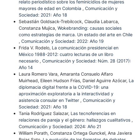
relato periodístico sobre los feminicidios de mujeres
mayores de edad en Colombia
,
Comunicación y
Sociedad: 2021: Año 18
Sebastián Goldsack-Trebilcock, Claudia Labarca,
Constanza Mujica,
Wokebranding: causas sociales
como estrategias de marca. Un estado del arte en Chile
,
Comunicación y Sociedad: 2022: Año 19
Frida V. Rodelo,
La comunicación presidencial en
México 1988-2012: cuatro lecturas de un libro
necesario
,
Comunicación y Sociedad: Núm. 28 (2017):
Año 14
Laura Romero Vara, Amaranta Consuelo Alfaro
Muirhead, Eileen Hudson Frías, Daniel Aguirre Azócar,
La
diplomacia digital frente a la COVID-19: una
aproximación exploratoria a la interactividad y
asistencia consular en Twitter
,
Comunicación y
Sociedad: 2021: Año 18
Tania Rodríguez Salazar,
Las tecnoferencias en
relaciones de pareja y el género: hallazgos cualitativos
,
Comunicación y Sociedad: 2024: Año 21
William Porath, Constanza Ortega Gunckel, Ana Javiera
Rojas Soto,
La evolución de los formatos de debates