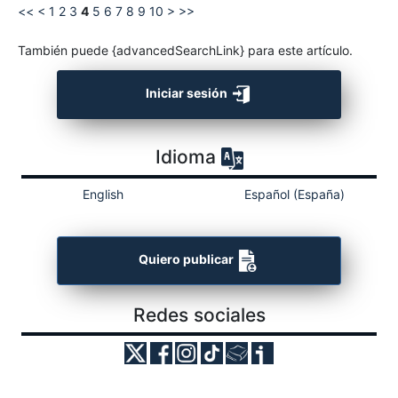
<<
<
1
2
3
4
5
6
7
8
9
10
>
>>
También puede {advancedSearchLink} para este artículo.
Iniciar sesión
Idioma
English
Español (España)
Quiero publicar
Redes sociales