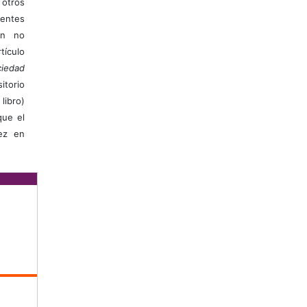
otros
ientes
ión no
ículo
iedad
itorio
libro)
que el
vez en