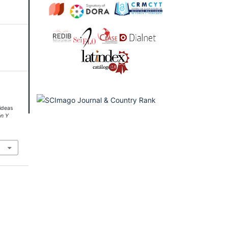
 ideas
ón Y