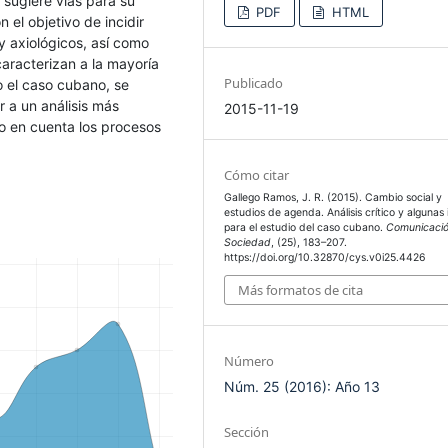
 sugiere vías para su
PDF
HTML
 el objetivo de incidir
y axiológicos, así como
caracterizan a la mayoría
Publicado
o el caso cubano, se
 a un análisis más
2015-11-19
o en cuenta los procesos
Cómo citar
Gallego Ramos, J. R. (2015). Cambio social y
estudios de agenda. Análisis crítico y algunas
para el estudio del caso cubano.
Comunicaci
Sociedad
, (25), 183–207.
https://doi.org/10.32870/cys.v0i25.4426
Más formatos de cita
Número
Núm. 25 (2016): Año 13
Sección