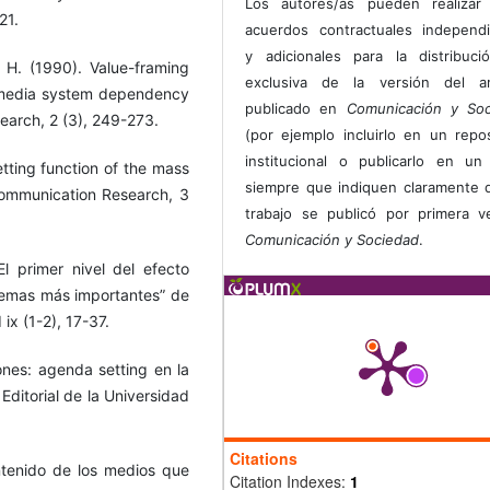
Los autores/as pueden realizar 
21.
acuerdos contractuales independ
y adicionales para la distribuc
, H. (1990). Value-framing
exclusiva de la versión del art
f media system dependency
publicado en
Comunicación y Soc
search, 2 (3), 249-273.
(por ejemplo incluirlo en un repos
institucional o publicarlo en un 
etting function of the mass
siempre que indiquen claramente 
 Communication Research, 3
trabajo se publicó por primera 
Comunicación y Sociedad
.
l primer nivel del efecto
blemas más importantes” de
x (1-2), 17-37.
ones: agenda setting en la
Editorial de la Universidad
Citations
ntenido de los medios que
Citation Indexes:
1