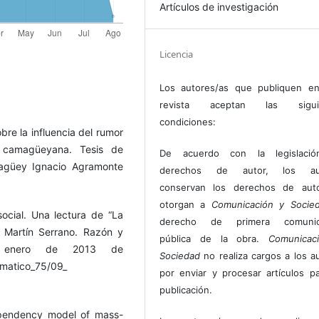
Artículos de investigación
Licencia
Los autores/as que publiquen en
revista aceptan las sigui
condiciones:
bre la influencia del rumor
 camagüeyana. Tesis de
De acuerdo con la legislaci
magüey Ignacio Agramonte
derechos de autor, los au
conservan los derechos de auto
otorgan a
Comunicación y Socie
ocial. Una lectura de “La
derecho de primera comunic
 Martín Serrano. Razón y
pública de la obra.
Comunicac
e enero de 2013 de
Sociedad
no realiza cargos a los a
matico_75/09_
por enviar y procesar artículos p
publicación.
ependency model of mass-