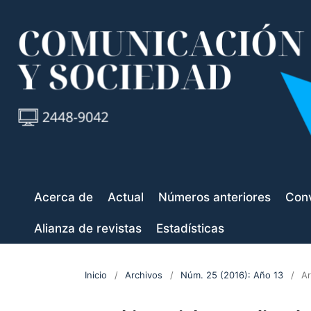
Acerca de
Actual
Números anteriores
Conv
Alianza de revistas
Estadísticas
Inicio
/
Archivos
/
Núm. 25 (2016): Año 13
/
Ar