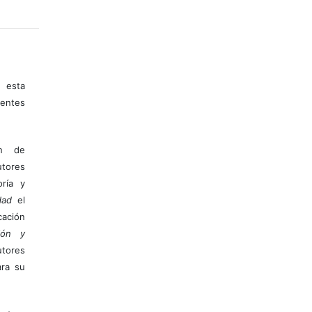
 esta
entes
ón de
tores
ría y
dad
el
ación
ión y
utores
ara su