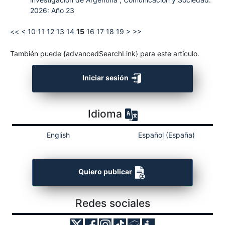
2026: Año 23
<<
<
10
11
12
13
14
15
16
17
18
19
>
>>
También puede {advancedSearchLink} para este artículo.
Iniciar sesión
Idioma
English
Español (España)
Quiero publicar
Redes sociales