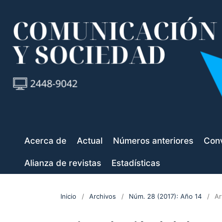
Acerca de
Actual
Números anteriores
Conv
Alianza de revistas
Estadísticas
Inicio
/
Archivos
/
Núm. 28 (2017): Año 14
/
Ar