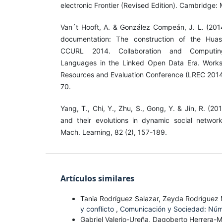
electronic Frontier (Revised Edition). Cambridge: 
Van´t Hooft, A. & González Compeán, J. L. (2014
documentation: The construction of the Huas
CCURL 2014. Collaboration and Computin
Languages in the Linked Open Data Era. Work
Resources and Evaluation Conference (LREC 2014)
70.
Yang, T., Chi, Y., Zhu, S., Gong, Y. & Jin, R. (2
and their evolutions in dynamic social networ
Mach. Learning, 82 (2), 157-189.
Artículos similares
Tania Rodríguez Salazar, Zeyda Rodríguez
y conflicto
,
Comunicación y Sociedad: Núm
Gabriel Valerio-Ureña, Dagoberto Herrera-Mu