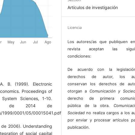
Artículos de investigación
Licencia
Los autores/as que publiquen en
revista aceptan las sigui
condiciones:
De acuerdo con la legislaci
derechos de autor, los au
. B. (1999). Electronic
conservan los derechos de auto
economics. Proceedings of
otorgan a
Comunicación y Socie
 System Sciences, 1-10.
derecho de primera comunic
ro de 2014 de
pública de la obra.
Comunicac
css/1999/0001/05/00015041.pdf
Sociedad
no realiza cargos a los a
por enviar y procesar artículos p
e de 2006). Understanding
publicación.
egration of social capital