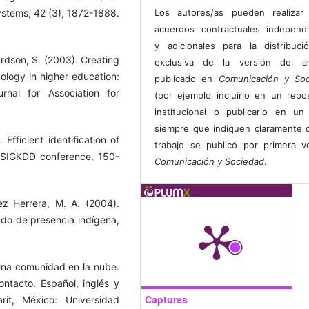
Systems, 42 (3), 1872-1888.
Los autores/as pueden realizar 
acuerdos contractuales independ
y adicionales para la distribuc
ardson, S. (2003). Creating
exclusiva de la versión del art
nology in higher education:
publicado en
Comunicación y Soc
rnal for Association for
(por ejemplo incluirlo en un repos
institucional o publicarlo en un 
siempre que indiquen claramente 
Efficient identification of
trabajo se publicó por primera 
 SIGKDD conference, 150-
Comunicación y Sociedad
.
ez Herrera, M. A. (2004).
ado de presencia indígena,
 Una comunidad en la nube.
ntacto. Español, inglés y
Captures
it, México: Universidad