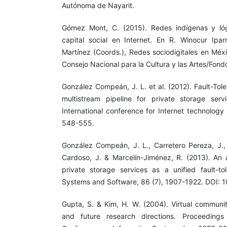
Autónoma de Nayarit.
Gómez Mont, C. (2015). Redes indígenas y ló
capital social en Internet. En R. Winocur Ipa
Martínez (Coords.), Redes sociodigitales en Méx
Consejo Nacional para la Cultura y las Artes/Fon
González Compeán, J. L. et al. (2012). Fault-To
multistream pipeline for private storage serv
International conference for Internet technology
548-555.
González Compeán, J. L., Carretero Pereza, J.,
Cardoso, J. & Marcelín-Jiménez, R. (2013). An 
private storage services as a unified fault-to
Systems and Software, 86 (7), 1907-1922. DOI: 1
Gupta, S. & Kim, H. W. (2004). Virtual communit
and future research directions. Proceeding