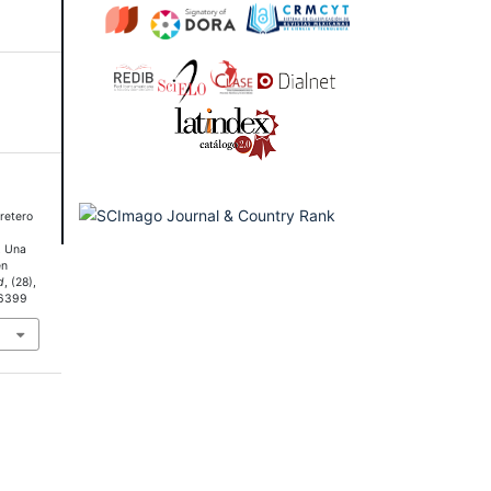
rretero
. Una
en
d
, (28),
.6399