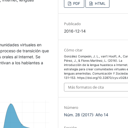
PDF
HTML
Publicado
2016-12-14
omunidades virtuales en
Cómo citar
 proceso de transición que
orales al Internet. Se
González Compeán, J. L., van’t Hooft, A., Ca
Pérez, J., & Flores Martínez, L. (2016). La
ntivan a los hablantes a
introducción de la lengua huasteca a Internet
estrategia para crear comunidades virtuales 
lenguas amerindias.
Comunicación Y Socieda
131–153. https://doi.org/10.32870/cys.v0i28
Más formatos de cita
Número
Núm. 28 (2017): Año 14
Sección