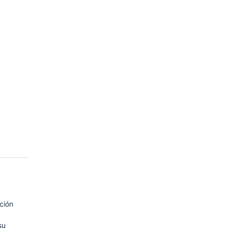
ción
su