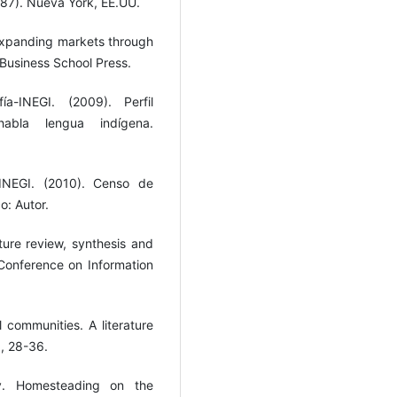
87). Nueva York, EE.UU.
. Expanding markets through
 Business School Press.
ía-INEGI. (2009). Perfil
abla lengua indígena.
-INEGI. (2010). Censo de
o: Autor.
ature review, synthesis and
Conference on Information
al communities. A literature
), 28-36.
ty. Homesteading on the