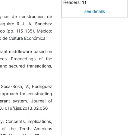
Readers:
11
see details
gicas de construcción de
rraguirre & J. A. Sánchez
ico (pp. 115-135). México:
do de Cultura Económica.
lerant middleware based on
ices. Proceedings of the
 and secured transactions,
 Sosa-Sosa, V., Rodríguez
approach for constructing
lerant system. Journal of
0.1016/j.jss.2013.02.056
y: Concepts, implications,
s of the Tenth Americas