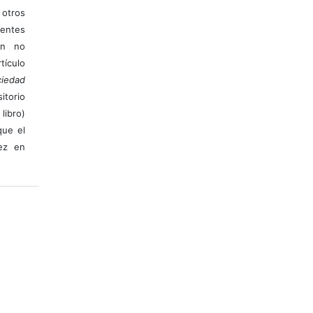
otros
ientes
ión no
ículo
iedad
itorio
libro)
que el
vez en