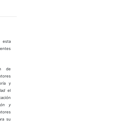
 esta
entes
ón de
tores
ría y
dad
el
ación
ión y
utores
ara su