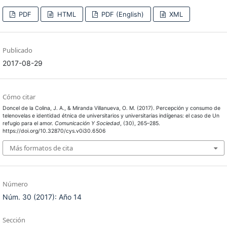
PDF
HTML
PDF (English)
XML
Publicado
2017-08-29
Cómo citar
Doncel de la Colina, J. A., & Miranda Villanueva, O. M. (2017). Percepción y consumo de
telenovelas e identidad étnica de universitarios y universitarias indígenas: el caso de Un
refugio para el amor.
Comunicación Y Sociedad
, (30), 265–285.
https://doi.org/10.32870/cys.v0i30.6506
Más formatos de cita
Número
Núm. 30 (2017): Año 14
Sección