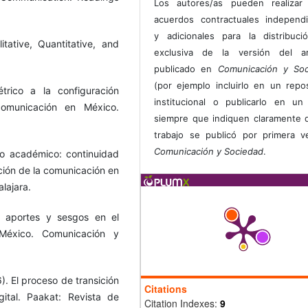
Los autores/as pueden realizar 
acuerdos contractuales independ
y adicionales para la distribuc
tative, Quantitative, and
exclusiva de la versión del art
publicado en
Comunicación y Soc
(por ejemplo incluirlo en un repos
trico a la configuración
institucional o publicarlo en un 
omunicación en México.
siempre que indiquen claramente 
trabajo se publicó por primera 
Comunicación y Sociedad
.
o académico: continuidad
ación de la comunicación en
lajara.
: aportes y sesgos en el
éxico. Comunicación y
). El proceso de transición
Citations
ital. Paakat: Revista de
Citation Indexes:
9