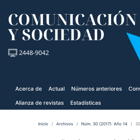
Acerca de
Actual
Números anteriores
Conv
Alianza de revistas
Estadísticas
Inicio
/
Archivos
/
Núm. 30 (2017): Año 14
/
30