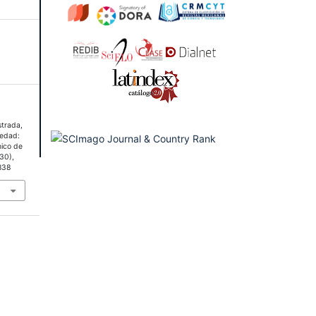
strada,
iedad:
ico de
(30),
838