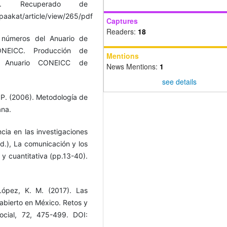
). Recuperado de
paakat/article/view/265/pdf
Captures
Readers:
18
 números del Anuario de
ONEICC. Producción de
Mentions
. Anuario CONEICC de
News Mentions:
1
see details
 P. (2006). Metodología de
ana.
cia en las investigaciones
d.), La comunicación y los
 y cuantitativa (pp.13-40).
López, K. M. (2017). Las
bierto en México. Retos y
ocial, 72, 475-499. DOI: