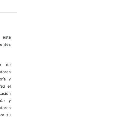
 esta
entes
ón de
tores
ría y
dad
el
ación
ión y
utores
ara su