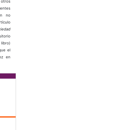
otros
ientes
ión no
ículo
iedad
itorio
libro)
que el
vez en