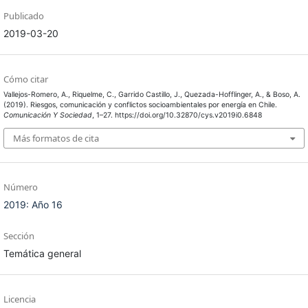
Publicado
2019-03-20
Cómo citar
Vallejos-Romero, A., Riquelme, C., Garrido Castillo, J., Quezada-Hofflinger, A., & Boso, A.
(2019). Riesgos, comunicación y conflictos socioambientales por energía en Chile.
Comunicación Y Sociedad
, 1–27. https://doi.org/10.32870/cys.v2019i0.6848
Más formatos de cita
Número
2019: Año 16
Sección
Temática general
Licencia