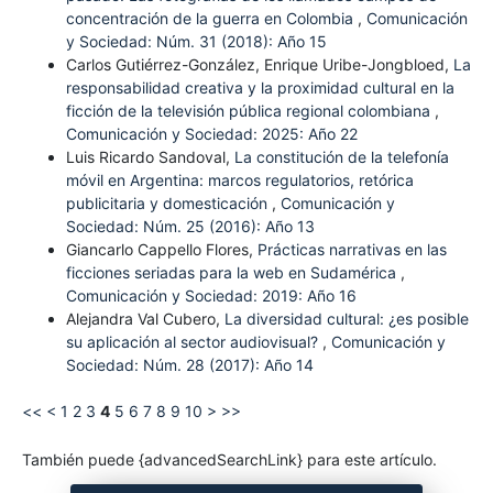
concentración de la guerra en Colombia
,
Comunicación
y Sociedad: Núm. 31 (2018): Año 15
Carlos Gutiérrez-González, Enrique Uribe-Jongbloed,
La
responsabilidad creativa y la proximidad cultural en la
ficción de la televisión pública regional colombiana
,
Comunicación y Sociedad: 2025: Año 22
Luis Ricardo Sandoval,
La constitución de la telefonía
móvil en Argentina: marcos regulatorios, retórica
publicitaria y domesticación
,
Comunicación y
Sociedad: Núm. 25 (2016): Año 13
Giancarlo Cappello Flores,
Prácticas narrativas en las
ficciones seriadas para la web en Sudamérica
,
Comunicación y Sociedad: 2019: Año 16
Alejandra Val Cubero,
La diversidad cultural: ¿es posible
su aplicación al sector audiovisual?
,
Comunicación y
Sociedad: Núm. 28 (2017): Año 14
<<
<
1
2
3
4
5
6
7
8
9
10
>
>>
También puede {advancedSearchLink} para este artículo.