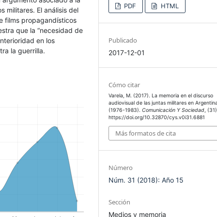
PDF
HTML
militares. El análisis del
e films propagandísticos
stra que la “necesidad de
Publicado
terioridad en los
ra la guerrilla.
2017-12-01
Cómo citar
Varela, M. (2017). La memoria en el discurso
audiovisual de las juntas militares en Argentin
(1976-1983).
Comunicación Y Sociedad
, (31)
https://doi.org/10.32870/cys.v0i31.6881
Más formatos de cita
Número
Núm. 31 (2018): Año 15
Sección
Medios y memoria