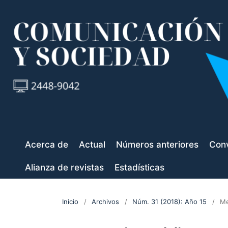
Acerca de
Actual
Números anteriores
Conv
Alianza de revistas
Estadísticas
Inicio
/
Archivos
/
Núm. 31 (2018): Año 15
/
Me