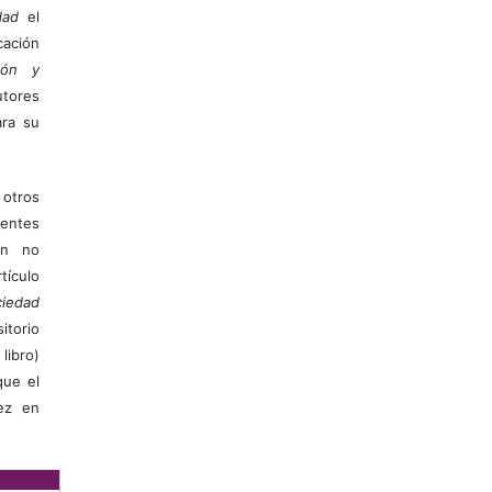
dad
el
ación
ión y
utores
ara su
otros
ientes
ión no
ículo
iedad
itorio
libro)
que el
vez en