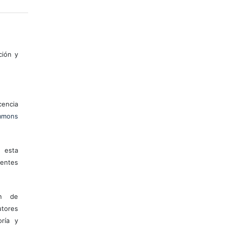
ción y
encia
mons
 esta
entes
ón de
tores
ría y