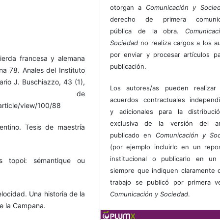
otorgan a
Comunicación y Socie
derecho de primera comunic
pública de la obra.
Comunicac
Sociedad
no realiza cargos a los a
por enviar y procesar artículos p
uierda francesa y alemana
publicación.
a 78. Anales del Instituto
rio J. Buschiazzo, 43 (1),
Los autores/as pueden realizar 
rado de
acuerdos contractuales independ
article/view/100/88
y adicionales para la distribuc
exclusiva de la versión del art
entino. Tesis de maestría
publicado en
Comunicación y Soc
(por ejemplo incluirlo en un repos
institucional o publicarlo en un 
es topoi: sémantique ou
siempre que indiquen claramente 
trabajo se publicó por primera 
elocidad. Una historia de la
Comunicación y Sociedad
.
De la Campana.