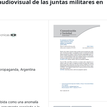
udiovisual de las juntas militares en
Técnicas
 propaganda, Argentina
cebida como una anomalía
n argumento asociado a la