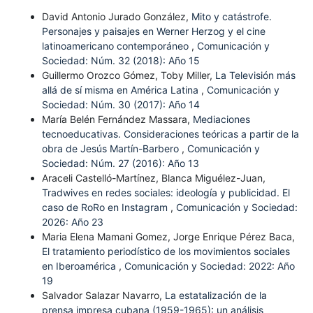
David Antonio Jurado González,
Mito y catástrofe.
Personajes y paisajes en Werner Herzog y el cine
latinoamericano contemporáneo
,
Comunicación y
Sociedad: Núm. 32 (2018): Año 15
Guillermo Orozco Gómez, Toby Miller,
La Televisión más
allá de sí misma en América Latina
,
Comunicación y
Sociedad: Núm. 30 (2017): Año 14
María Belén Fernández Massara,
Mediaciones
tecnoeducativas. Consideraciones teóricas a partir de la
obra de Jesús Martín-Barbero
,
Comunicación y
Sociedad: Núm. 27 (2016): Año 13
Araceli Castelló-Martínez, Blanca Miguélez-Juan,
Tradwives en redes sociales: ideología y publicidad. El
caso de RoRo en Instagram
,
Comunicación y Sociedad:
2026: Año 23
Maria Elena Mamani Gomez, Jorge Enrique Pérez Baca,
El tratamiento periodístico de los movimientos sociales
en Iberoamérica
,
Comunicación y Sociedad: 2022: Año
19
Salvador Salazar Navarro,
La estatalización de la
prensa impresa cubana (1959-1965): un análisis