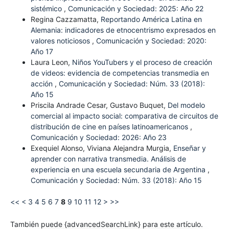
sistémico
,
Comunicación y Sociedad: 2025: Año 22
Regina Cazzamatta,
Reportando América Latina en
Alemania: indicadores de etnocentrismo expresados en
valores noticiosos
,
Comunicación y Sociedad: 2020:
Año 17
Laura Leon,
Niños YouTubers y el proceso de creación
de videos: evidencia de competencias transmedia en
acción
,
Comunicación y Sociedad: Núm. 33 (2018):
Año 15
Priscila Andrade Cesar, Gustavo Buquet,
Del modelo
comercial al impacto social: comparativa de circuitos de
distribución de cine en países latinoamericanos
,
Comunicación y Sociedad: 2026: Año 23
Exequiel Alonso, Viviana Alejandra Murgia,
Enseñar y
aprender con narrativa transmedia. Análisis de
experiencia en una escuela secundaria de Argentina
,
Comunicación y Sociedad: Núm. 33 (2018): Año 15
<<
<
3
4
5
6
7
8
9
10
11
12
>
>>
También puede {advancedSearchLink} para este artículo.