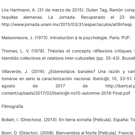
Lira Hartmann, A. (31 de marzo de 2015). Guten Tag, Ramón conqui
taquillas alemanas. La Jornada. Recuperado el 23 
http://www.jornada.unam.mx/2015/03/31/espectaculos/a09n1esp
Maisonneuve, J. (1973). Introduction à la psychologie. Paris: PUF.
Thomas, L. V. (1978). Théories et concepts: réflexions critiques.
Identités collectives et relations inter-culturelles (pp. 35-43). Brux
Villaverde, J. (2016). ¿Estereotipos banales? Una razón y var
tomarse en serio la caracterización nacional. Iberic@l, 10, 33-51
agosto de 2017 de http://iberical.paris-s
content/uploads/2017/02/Iberic@l-no10-automne-2016-Final.pdf
Filmografía
Bollaín, I. (Directora). (2014). En tierra extraña [Película]. España: 
Boon, D. (Director). (2008). Bienvenidos al Norte [Película]. Francia: