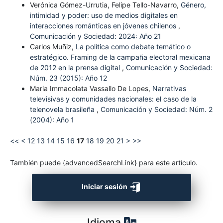
Verónica Gómez-Urrutia, Felipe Tello-Navarro,
Género,
intimidad y poder: uso de medios digitales en
interacciones románticas en jóvenes chilenos
,
Comunicación y Sociedad: 2024: Año 21
Carlos Muñiz,
La política como debate temático o
estratégico. Framing de la campaña electoral mexicana
de 2012 en la prensa digital
,
Comunicación y Sociedad:
Núm. 23 (2015): Año 12
Maria Immacolata Vassallo De Lopes,
Narrativas
televisivas y comunidades nacionales: el caso de la
telenovela brasileña
,
Comunicación y Sociedad: Núm. 2
(2004): Año 1
<<
<
12
13
14
15
16
17
18
19
20
21
>
>>
También puede {advancedSearchLink} para este artículo.
Iniciar sesión
Idioma