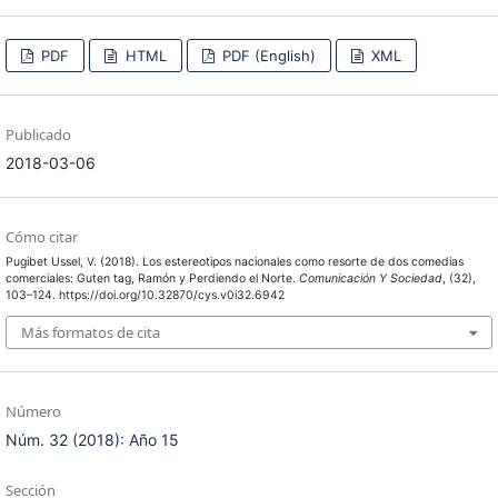
PDF
HTML
PDF (English)
XML
Publicado
2018-03-06
Cómo citar
Pugibet Ussel, V. (2018). Los estereotipos nacionales como resorte de dos comedias
comerciales: Guten tag, Ramón y Perdiendo el Norte.
Comunicación Y Sociedad
, (32),
103–124. https://doi.org/10.32870/cys.v0i32.6942
Más formatos de cita
Número
Núm. 32 (2018): Año 15
Sección