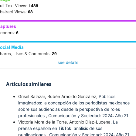
ull Text Views:
1488
bstract Views:
68
aptures
eaders:
6
ocial Media
hares, Likes & Comments:
29
see details
Artículos similares
Grisel Salazar, Rubén Arnoldo González,
Públicos
imaginados: la concepción de los periodistas mexicanos
sobre sus audiencias desde la perspectiva de roles
profesionales
,
Comunicación y Sociedad: 2024: Año 21
Victoria Mora de la Torre, Antonio Díaz-Lucena,
La
prensa española en TikTok: análisis de sus
publicaciones
,
Comunicación y Sociedad: 2024: Año 21