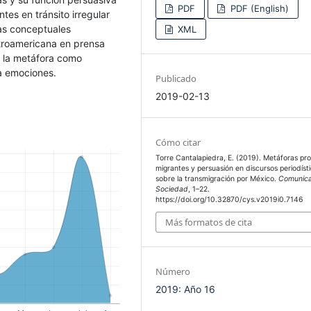
PDF
PDF (English)
ntes en tránsito irregular
ras conceptuales
XML
troamericana en prensa
e la metáfora como
 a emociones.
Publicado
2019-02-13
Cómo citar
Torre Cantalapiedra, E. (2019). Metáforas pr
migrantes y persuasión en discursos periodíst
sobre la transmigración por México.
Comunica
Sociedad
, 1–22.
https://doi.org/10.32870/cys.v2019i0.7146
Más formatos de cita
Número
2019: Año 16