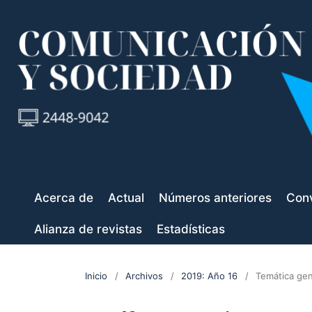
Acerca de
Actual
Números anteriores
Conv
Alianza de revistas
Estadísticas
Inicio
/
Archivos
/
2019: Año 16
/
Temática gen