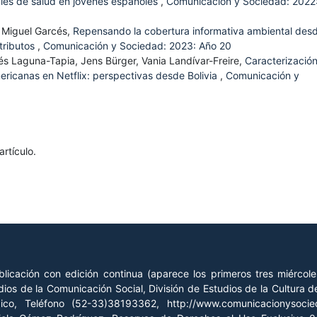
ales de salud en jóvenes españoles
,
Comunicación y Sociedad: 2022
 Miguel Garcés,
Repensando la cobertura informativa ambiental desd
tributos
,
Comunicación y Sociedad: 2023: Año 20
s Laguna-Tapia, Jens Bürger, Vania Landívar-Freire,
Caracterizació
ericanas en Netflix: perspectivas desde Bolivia
,
Comunicación y
rtículo.
licación con edición continua (aparece los primeros tres miércol
ios de la Comunicación Social, División de Estudios de la Cultura
xico, Teléfono (52-33)38193362, http://www.comunicacionysoc