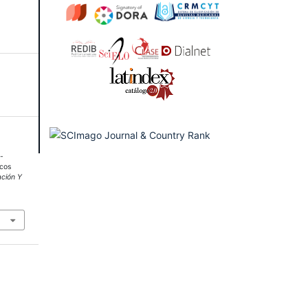
o-
icos
ción Y