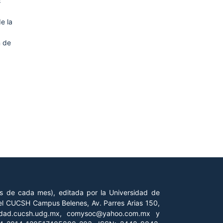
:
e la
n de
es de cada mes), editada por la Universidad de
 del CUCSH Campus Belenes, Av. Parres Arias 150,
iedad.cucsh.udg.mx, comysoc@yahoo.com.mx y