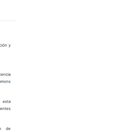
ción y
encia
mons
 esta
entes
ón de