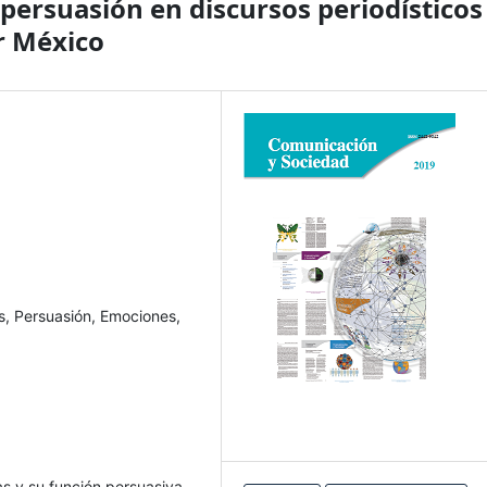
persuasión en discursos periodísticos
r México
s, Persuasión, Emociones,
ras y su función persuasiva