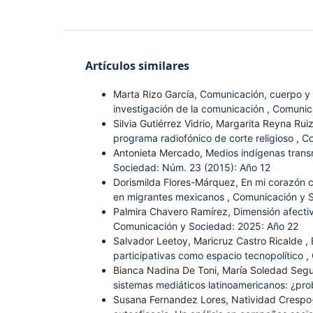
Artículos similares
Marta Rizo García,
Comunicación, cuerpo y 
investigación de la comunicación
,
Comunica
Silvia Gutiérrez Vidrio, Margarita Reyna Rui
programa radiofónico de corte religioso
,
Co
Antonieta Mercado,
Medios indígenas trans
Sociedad: Núm. 23 (2015): Año 12
Dorismilda Flores-Márquez,
En mi corazón c
en migrantes mexicanos
,
Comunicación y S
Palmira Chavero Ramírez,
Dimensión afectiv
Comunicación y Sociedad: 2025: Año 22
Salvador Leetoy, Maricruz Castro Ricalde ,
participativas como espacio tecnopolítico
,
Bianca Nadina De Toni, María Soledad Seg
sistemas mediáticos latinoamericanos: ¿pr
Susana Fernandez Lores, Natividad Crespo