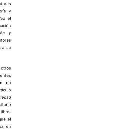
tores
ría y
dad
el
ación
ión y
utores
ara su
otros
ientes
ión no
ículo
iedad
itorio
libro)
que el
vez en