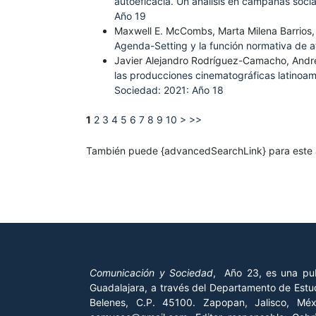
autoeficacia. Un análisis en campañas soci
Año 19
Maxwell E. McCombs, Marta Milena Barrios,
Agenda-Setting y la función normativa de a
Javier Alejandro Rodríguez-Camacho, André
las producciones cinematográficas latinoam
Sociedad: 2021: Año 18
1
2
3
4
5
6
7
8
9
10
>
>>
También puede {advancedSearchLink} para este a
Comunicación y Sociedad
, Año 23, es una pub
Guadalajara, a través del Departamento de Estud
Belenes, C.P. 45100. Zapopan, Jalisco, Mé