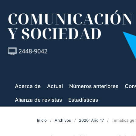
Acerca de
Actual
Números anteriores
Conv
Alianza de revistas
Estadísticas
Inicio
/
Archivos
/
2020: Año 17
/
Temática gen