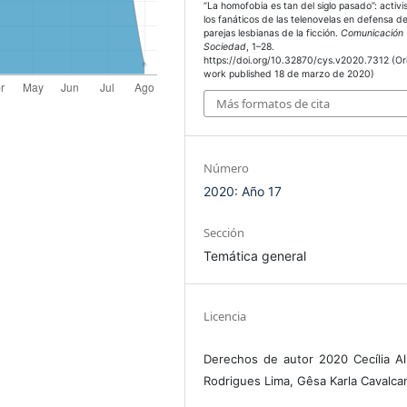
“La homofobia es tan del siglo pasado”: activ
los fanáticos de las telenovelas en defensa d
parejas lesbianas de la ficción.
Comunicación
Sociedad
, 1–28.
https://doi.org/10.32870/cys.v2020.7312 (Ori
work published 18 de marzo de 2020)
Más formatos de cita
Número
2020: Año 17
Sección
Temática general
Licencia
Derechos de autor 2020 Cecília A
Rodrigues Lima, Gêsa Karla Cavalcan