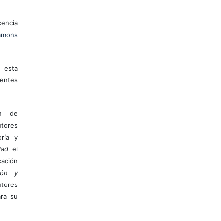
encia
mons
 esta
entes
ón de
tores
ría y
dad
el
ación
ión y
utores
ara su