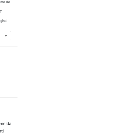
ismo de
e
 Y
ginal
lmeida
ti