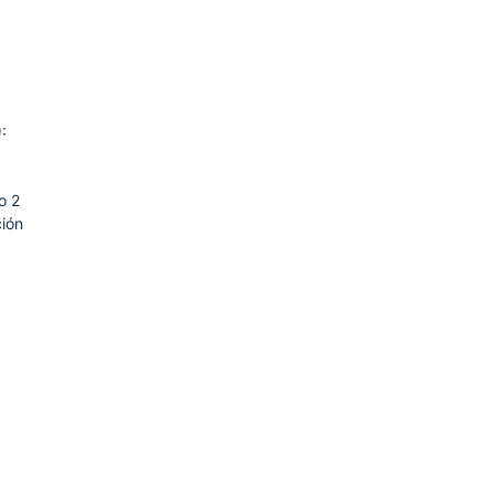
:
o 2
ión