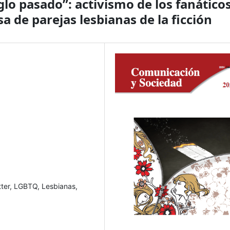
glo pasado”: activismo de los fanático
a de parejas lesbianas de la ficción
tter, LGBTQ, Lesbianas,