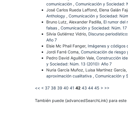
comunicación
,
Comunicación y Sociedad: 
José Carlos Rueda Laffond, Elena Galán Fa
Anthology
,
Comunicación y Sociedad: Núm.
Bruno Lutz, Alexander Padilla,
El rumor del 
falsas
,
Comunicación y Sociedad: Núm. 17 
Silvia Gutiérrez Vidrio,
Discurso periodístico
Año 7
Elsie Mc Phail Fanger,
Imágenes y códigos 
Jordi Farré Coma,
Comunicación de riesgo 
Pedro David Aguillón Vale,
Construcción ide
y Sociedad: Núm. 13 (2010): Año 7
Nuria García Muñoz, Luisa Martínez García,
aproximación cualitativa
,
Comunicación y S
<<
<
37
38
39
40
41
42
43
44
45
>
>>
También puede {advancedSearchLink} para este a