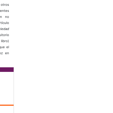
otros
ientes
ión no
ículo
iedad
itorio
libro)
que el
vez en