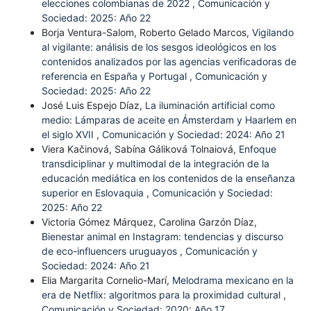
elecciones colombianas de 2022
,
Comunicación y
Sociedad: 2025: Año 22
Borja Ventura-Salom, Roberto Gelado Marcos,
Vigilando
al vigilante: análisis de los sesgos ideológicos en los
contenidos analizados por las agencias verificadoras de
referencia en España y Portugal
,
Comunicación y
Sociedad: 2025: Año 22
José Luis Espejo Díaz,
La iluminación artificial como
medio: Lámparas de aceite en Ámsterdam y Haarlem en
el siglo XVII
,
Comunicación y Sociedad: 2024: Año 21
Viera Kačinová, Sabína Gáliková Tolnaiová,
Enfoque
transdiciplinar y multimodal de la integración de la
educación mediática en los contenidos de la enseñanza
superior en Eslovaquia
,
Comunicación y Sociedad:
2025: Año 22
Victoria Gómez Márquez, Carolina Garzón Díaz,
Bienestar animal en Instagram: tendencias y discurso
de eco-influencers uruguayos
,
Comunicación y
Sociedad: 2024: Año 21
Elia Margarita Cornelio-Marí,
Melodrama mexicano en la
era de Netflix: algoritmos para la proximidad cultural
,
Comunicación y Sociedad: 2020: Año 17