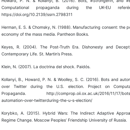
Howard, P. N. & Kollanyi, B. (2016). Bots, #StrongerIn, and #B
Computational propaganda during the UK-EU referé
https://doi.org/10.2139/ssrn.2798311
Herman, E. S. & Chomsky, N. (1988). Manufacturing consent: the pol
economy of the mass media. Pantheon Books.
Keyes, R. (2004). The Post-Truth Era. Dishonesty and Decept
Contemporary Life. St. Martin’s Press.
Klein, N. (2007). La doctrina del shock. Paidós.
Kollanyi, B., Howard, P. N. & Woolley, S. C. (2016). Bots and auto
over Twitter during the U.S. election. Project on Computat
Propaganda. http://comprop.oii.ox.ac.uk/2016/11/17/bots
automation-over-twitterduring-the-u-s-election/
Korybko, A. (2015). Hybrid Wars: The Indirect Adaptive Appro
Regime Change. Moscow Peoples’ Friendship University of Russia.