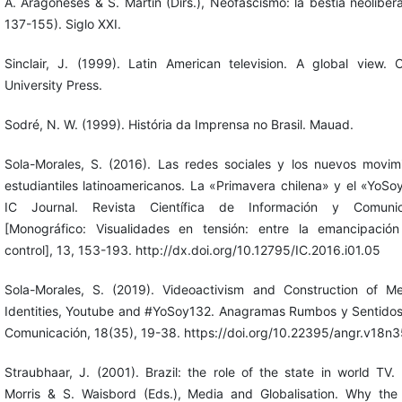
A. Aragoneses & S. Martín (Dirs.), Neofascismo: la bestia neolibera
137-155). Siglo XXI.
Sinclair, J. (1999). Latin American television. A global view. 
University Press.
Sodré, N. W. (1999). História da Imprensa no Brasil. Mauad.
Sola-Morales, S. (2016). Las redes sociales y los nuevos movim
estudiantiles latinoamericanos. La «Primavera chilena» y el «YoSo
IC Journal. Revista Científica de Información y Comunic
[Monográfico: Visualidades en tensión: entre la emancipació
control], 13, 153-193. http://dx.doi.org/10.12795/IC.2016.i01.05
Sola-Morales, S. (2019). Videoactivism and Construction of Me
Identities, Youtube and #YoSoy132. Anagramas Rumbos y Sentidos
Comunicación, 18(35), 19-38. https://doi.org/10.22395/angr.v18n
Straubhaar, J. (2001). Brazil: the role of the state in world TV.
Morris & S. Waisbord (Eds.), Media and Globalisation. Why the