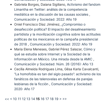
Gabriela Borges, Daiana Sigiliano,
Activismo del fandom
Limantha en Twitter: análisis de la competencia
mediática en la discusión de las causas sociales
,
Comunicación y Sociedad: 2022: Año 19
Oniel Francisco Díaz Jiménez,
¿Compromiso o
desafección política? El impacto del desalineamiento
partidista y la movilización cognitiva sobre las actitudes
políticas de los mexicanos en la campaña presidencial
de 2018
,
Comunicación y Sociedad: 2022: Año 19
Maria Elena Meneses, Gabriel Pérez Salazar,
Cómo y
qué se estudia sobre Internet y la Sociedad de la
Información en México. Una mirada desde la AMIC
,
Comunicación y Sociedad: Núm. 26 (2016): Año 13
Cecília Almeida Rodrigues Lima, Gêsa Karla Cavalcanti,
“La homofobia es tan del siglo pasado”: activismo de los
fanáticos de las telenovelas en defensa de parejas
lesbianas de la ficción
,
Comunicación y Sociedad:
2020: Año 17
<<
<
10
11
12
13
14
15
16
17
18
19
>
>>