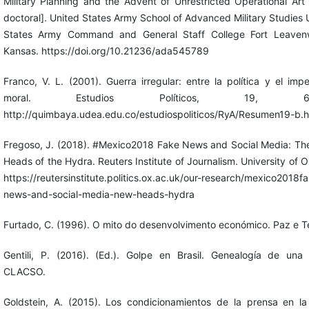
Military Planning and the Advent of Unrestricted Operational Art 
doctoral]. United States Army School of Advanced Military Studies 
States Army Command and General Staff College Fort Leavenw
Kansas. https://doi.org/10.21236/ada545789
Franco, V. L. (2001). Guerra irregular: entre la política y el impe
moral. Estudios Políticos, 19, 64-
http://quimbaya.udea.edu.co/estudiospoliticos/RyA/Resumen19-b.
Fregoso, J. (2018). #Mexico2018 Fake News and Social Media: T
Heads of the Hydra. Reuters Institute of Journalism. University of O
https://reutersinstitute.politics.ox.ac.uk/our-research/mexico2018f
news-and-social-media-new-heads-hydra
Furtado, C. (1996). O mito do desenvolvimento económico. Paz e Te
Gentili, P. (2016). (Ed.). Golpe en Brasil. Genealogía de una 
CLACSO.
Goldstein, A. (2015). Los condicionamientos de la prensa en la 