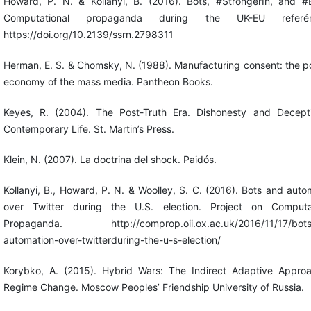
Howard, P. N. & Kollanyi, B. (2016). Bots, #StrongerIn, and #B
Computational propaganda during the UK-EU referé
https://doi.org/10.2139/ssrn.2798311
Herman, E. S. & Chomsky, N. (1988). Manufacturing consent: the pol
economy of the mass media. Pantheon Books.
Keyes, R. (2004). The Post-Truth Era. Dishonesty and Decept
Contemporary Life. St. Martin’s Press.
Klein, N. (2007). La doctrina del shock. Paidós.
Kollanyi, B., Howard, P. N. & Woolley, S. C. (2016). Bots and auto
over Twitter during the U.S. election. Project on Computat
Propaganda. http://comprop.oii.ox.ac.uk/2016/11/17/bots
automation-over-twitterduring-the-u-s-election/
Korybko, A. (2015). Hybrid Wars: The Indirect Adaptive Appro
Regime Change. Moscow Peoples’ Friendship University of Russia.