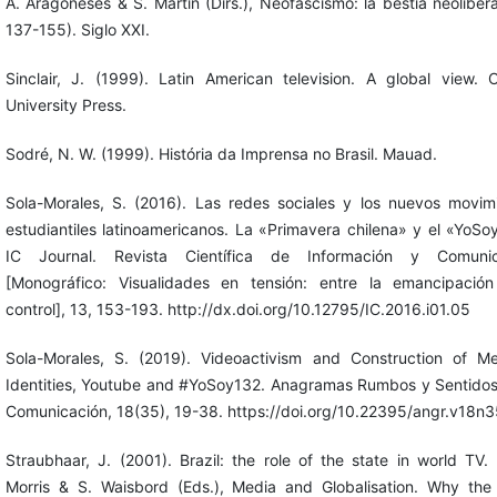
A. Aragoneses & S. Martín (Dirs.), Neofascismo: la bestia neolibera
137-155). Siglo XXI.
Sinclair, J. (1999). Latin American television. A global view. 
University Press.
Sodré, N. W. (1999). História da Imprensa no Brasil. Mauad.
Sola-Morales, S. (2016). Las redes sociales y los nuevos movim
estudiantiles latinoamericanos. La «Primavera chilena» y el «YoSo
IC Journal. Revista Científica de Información y Comunic
[Monográfico: Visualidades en tensión: entre la emancipació
control], 13, 153-193. http://dx.doi.org/10.12795/IC.2016.i01.05
Sola-Morales, S. (2019). Videoactivism and Construction of Me
Identities, Youtube and #YoSoy132. Anagramas Rumbos y Sentidos
Comunicación, 18(35), 19-38. https://doi.org/10.22395/angr.v18n
Straubhaar, J. (2001). Brazil: the role of the state in world TV.
Morris & S. Waisbord (Eds.), Media and Globalisation. Why the