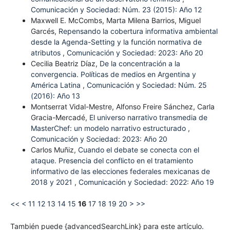
Comunicación y Sociedad: Núm. 23 (2015): Año 12
Maxwell E. McCombs, Marta Milena Barrios, Miguel
Garcés,
Repensando la cobertura informativa ambiental
desde la Agenda-Setting y la función normativa de
atributos
,
Comunicación y Sociedad: 2023: Año 20
Cecilia Beatriz Díaz,
De la concentración a la
convergencia. Políticas de medios en Argentina y
América Latina
,
Comunicación y Sociedad: Núm. 25
(2016): Año 13
Montserrat Vidal-Mestre, Alfonso Freire Sánchez, Carla
Gracia-Mercadé,
El universo narrativo transmedia de
MasterChef: un modelo narrativo estructurado
,
Comunicación y Sociedad: 2023: Año 20
Carlos Muñiz,
Cuando el debate se conecta con el
ataque. Presencia del conflicto en el tratamiento
informativo de las elecciones federales mexicanas de
2018 y 2021
,
Comunicación y Sociedad: 2022: Año 19
<<
<
11
12
13
14
15
16
17
18
19
20
>
>>
También puede {advancedSearchLink} para este artículo.