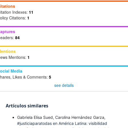
itations
itation Indexes:
11
olicy Citations:
1
aptures
eaders:
84
entions
ews Mentions:
1
ocial Media
hares, Likes & Comments:
5
see details
Artículos similares
Gabriela Elisa Sued, Carolina Hernández Garza,
#justiciaparatodas en América Latina: visibilidad