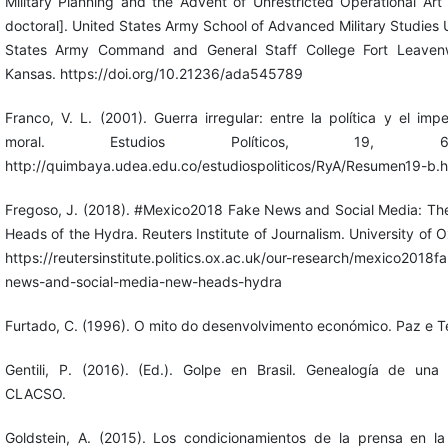
Military Planning and the Advent of Unrestricted Operational Art 
doctoral]. United States Army School of Advanced Military Studies 
States Army Command and General Staff College Fort Leavenw
Kansas. https://doi.org/10.21236/ada545789
Franco, V. L. (2001). Guerra irregular: entre la política y el impe
moral. Estudios Políticos, 19, 64-
http://quimbaya.udea.edu.co/estudiospoliticos/RyA/Resumen19-b.
Fregoso, J. (2018). #Mexico2018 Fake News and Social Media: T
Heads of the Hydra. Reuters Institute of Journalism. University of O
https://reutersinstitute.politics.ox.ac.uk/our-research/mexico2018f
news-and-social-media-new-heads-hydra
Furtado, C. (1996). O mito do desenvolvimento económico. Paz e Te
Gentili, P. (2016). (Ed.). Golpe en Brasil. Genealogía de una 
CLACSO.
Goldstein, A. (2015). Los condicionamientos de la prensa en la 