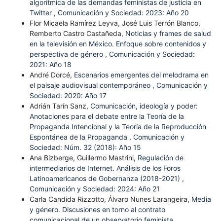
algorítmica de las demandas feministas de justicia en
Twitter
,
Comunicación y Sociedad: 2023: Año 20
Flor Micaela Ramírez Leyva, José Luis Terrón Blanco,
Remberto Castro Castañeda,
Noticias y frames de salud
en la televisión en México. Enfoque sobre contenidos y
perspectiva de género
,
Comunicación y Sociedad:
2021: Año 18
André Dorcé,
Escenarios emergentes del melodrama en
el paisaje audiovisual contemporáneo
,
Comunicación y
Sociedad: 2020: Año 17
Adrián Tarín Sanz,
Comunicación, ideología y poder:
Anotaciones para el debate entre la Teoría de la
Propaganda Intencional y la Teoría de la Reproducción
Espontánea de la Propaganda
,
Comunicación y
Sociedad: Núm. 32 (2018): Año 15
Ana Bizberge, Guillermo Mastrini,
Regulación de
intermediarios de Internet. Análisis de los Foros
Latinoamericanos de Gobernanza (2018-2021)
,
Comunicación y Sociedad: 2024: Año 21
Carla Candida Rizzotto, Álvaro Nunes Larangeira,
Media
y género. Discusiones en torno al contrato
comunicacional de un observatorio feminista
,