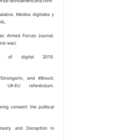
rda-latinoamericana.html
labra. Medios digitales y
PAL.
r. Armed Forces Journal.
und-war/
te of digital 2019.
StrongerIn, and #Brexit:
e UK-EU referéndum.
ng consent: the political
onesty and Deception in