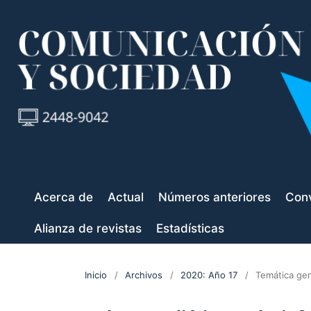
Acerca de
Actual
Números anteriores
Conv
Alianza de revistas
Estadísticas
Inicio
/
Archivos
/
2020: Año 17
/
Temática gen