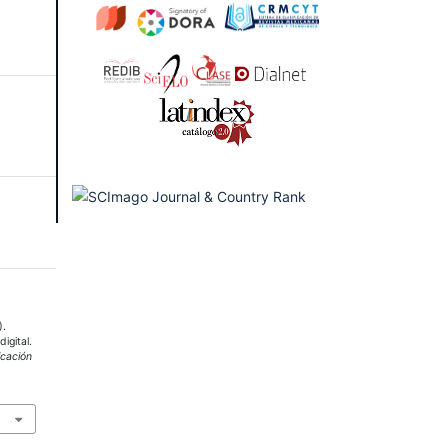
).
igital.
cación