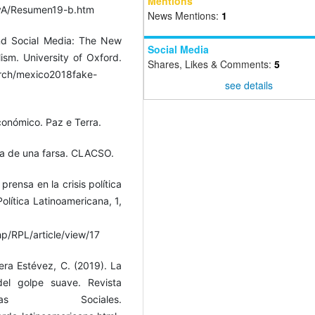
Mentions
RyA/Resumen19-b.htm
News Mentions:
1
nd Social Media: The New
Social Media
ism. University of Oxford.
Shares, Likes & Comments:
5
search/mexico2018fake-
see details
conómico. Paz e Terra.
ogía de una farsa. CLACSO.
prensa en la crisis política
lítica Latinoamericana, 1,
hp/RPL/article/view/17
Yera Estévez, C. (2019). La
del golpe suave. Revista
s Sociales.