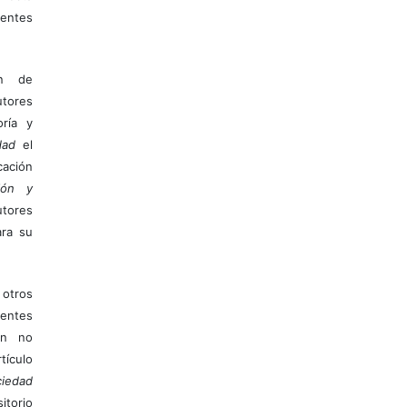
entes
ón de
tores
ría y
dad
el
ación
ión y
utores
ara su
otros
ientes
ión no
ículo
iedad
itorio