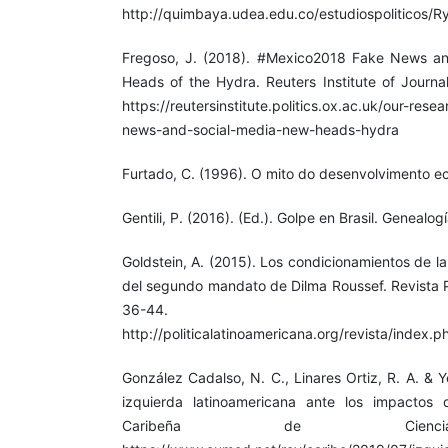
http://quimbaya.udea.edu.co/estudiospoliticos/
Fregoso, J. (2018). #Mexico2018 Fake News a
Heads of the Hydra. Reuters Institute of Journal
https://reutersinstitute.politics.ox.ac.uk/our-re
news-and-social-media-new-heads-hydra
Furtado, C. (1996). O mito do desenvolvimento e
Gentili, P. (2016). (Ed.). Golpe en Brasil. Geneal
Goldstein, A. (2015). Los condicionamientos de la 
del segundo mandato de Dilma Roussef. Revista Po
36-44.
http://politicalatinoamericana.org/revista/index.p
González Cadalso, N. C., Linares Ortiz, R. A. & 
izquierda latinoamericana ante los impactos 
Caribeña de Ciencia