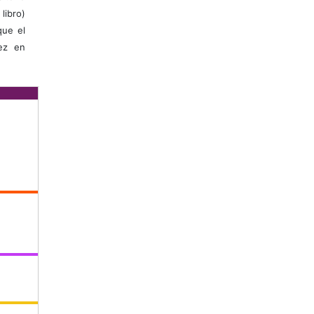
libro)
que el
vez en