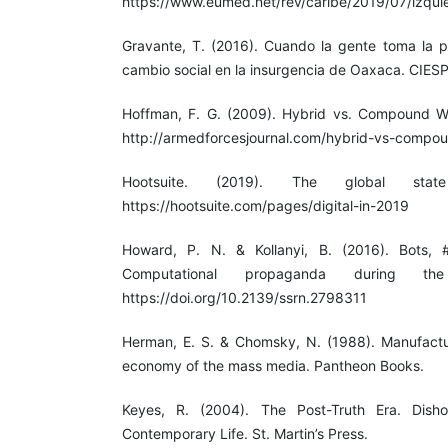
https://www.eumed.net/rev/caribe/2019/07/izquie
Gravante, T. (2016). Cuando la gente toma la pa
cambio social en la insurgencia de Oaxaca. CIES
Hoffman, F. G. (2009). Hybrid vs. Compound Wa
http://armedforcesjournal.com/hybrid-vs-compo
Hootsuite. (2019). The global sta
https://hootsuite.com/pages/digital-in-2019
Howard, P. N. & Kollanyi, B. (2016). Bots, #
Computational propaganda during th
https://doi.org/10.2139/ssrn.2798311
Herman, E. S. & Chomsky, N. (1988). Manufacturi
economy of the mass media. Pantheon Books.
Keyes, R. (2004). The Post-Truth Era. Dish
Contemporary Life. St. Martin’s Press.