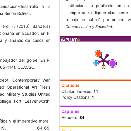
institucional o publicarlo en un 
nicación-desarrollo a la
siempre que indiquen claramente 
na Simón Bolívar.
trabajo se publicó por primera 
allero, F. (2016). Banderas
Comunicación y Sociedad
.
cionaria en Ecuador. En F.
ía y análisis de casos en
mbajador del golpe. En P.
. 105-114). CLACSO.
ncept: Contemporary War,
Citations
ed Operational Art [Tesis
Citation Indexes:
11
d Military Studies United
Policy Citations:
1
lege Fort Leavenworth,
Captures
Readers:
84
ítica y el imperativo moral.
 19, 64-65.