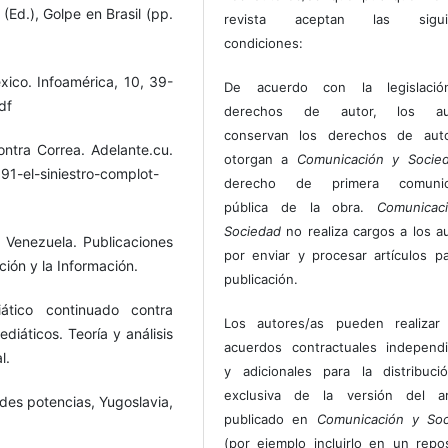
i (Ed.), Golpe en Brasil (pp.
revista aceptan las sigui
condiciones:
éxico. Infoamérica, 10, 39-
De acuerdo con la legislaci
df
derechos de autor, los au
conservan los derechos de auto
ontra Correa. Adelante.cu.
otorgan a
Comunicación y Socie
91-el-siniestro-complot-
derecho de primera comunic
pública de la obra.
Comunicac
Sociedad
no realiza cargos a los a
n Venezuela. Publicaciones
por enviar y procesar artículos p
ción y la Información.
publicación.
ático continuado contra
Los autores/as pueden realizar 
diáticos. Teoría y análisis
acuerdos contractuales independ
l.
y adicionales para la distribuc
exclusiva de la versión del art
ndes potencias, Yugoslavia,
publicado en
Comunicación y Soc
(por ejemplo incluirlo en un repos