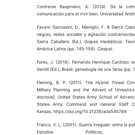
Contreras Baspineiro, A. (2014). De la comu
comunicación para el vivir bien. Universidad Andi
Favaro Garrossini, D., Maniglio, F. & Sierra Cab
negras, redes sociales y agitación contrarrevolu
Sierra Caballero (Ed.), Golpes mediáticos. Teor
América Latina (pp. 145-156). Ciespal.
Feres, J. (2016). Fernando Henrique Cardoso: e
Gentili (Ed.), Brasil: genealogía de una farsa (pp
Fleming, B. P. (2011). The Hybrid Threat Co
Military Planning and the Advent of Unrestrict
doctoral]. United States Army School of Advance
States Army Command and General Staff Col
Kansas. https://doi.org/10.21236/ada545789
Franco, V. L. (2001). Guerra irregular: entre la pol
Estudios Políticos,