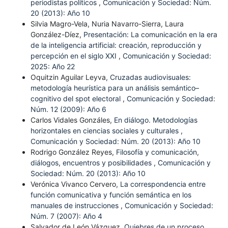
periodistas políticos
,
Comunicación y Sociedad: Núm.
20 (2013): Año 10
Silvia Magro-Vela, Nuria Navarro-Sierra, Laura
González-Díez,
Presentación: La comunicación en la era
de la inteligencia artificial: creación, reproducción y
percepción en el siglo XXI
,
Comunicación y Sociedad:
2025: Año 22
Oquitzin Aguilar Leyva,
Cruzadas audiovisuales:
metodología heurística para un análisis semántico–
cognitivo del spot electoral
,
Comunicación y Sociedad:
Núm. 12 (2009): Año 6
Carlos Vidales Gonzáles,
En diálogo. Metodologías
horizontales en ciencias sociales y culturales
,
Comunicación y Sociedad: Núm. 20 (2013): Año 10
Rodrigo González Reyes,
Filosofía y comunicación,
diálogos, encuentros y posibilidades
,
Comunicación y
Sociedad: Núm. 20 (2013): Año 10
Verónica Vivanco Cervero,
La correspondencia entre
función comunicativa y función semántica en los
manuales de instrucciones
,
Comunicación y Sociedad:
Núm. 7 (2007): Año 4
Salvador de León Vázquez,
Quiebres de un proceso