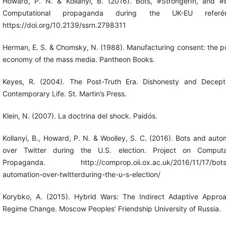
Howard, P. N. & Kollanyi, B. (2016). Bots, #StrongerIn, and #B
Computational propaganda during the UK-EU referé
https://doi.org/10.2139/ssrn.2798311
Herman, E. S. & Chomsky, N. (1988). Manufacturing consent: the pol
economy of the mass media. Pantheon Books.
Keyes, R. (2004). The Post-Truth Era. Dishonesty and Decept
Contemporary Life. St. Martin’s Press.
Klein, N. (2007). La doctrina del shock. Paidós.
Kollanyi, B., Howard, P. N. & Woolley, S. C. (2016). Bots and auto
over Twitter during the U.S. election. Project on Computat
Propaganda. http://comprop.oii.ox.ac.uk/2016/11/17/bots
automation-over-twitterduring-the-u-s-election/
Korybko, A. (2015). Hybrid Wars: The Indirect Adaptive Appro
Regime Change. Moscow Peoples’ Friendship University of Russia.