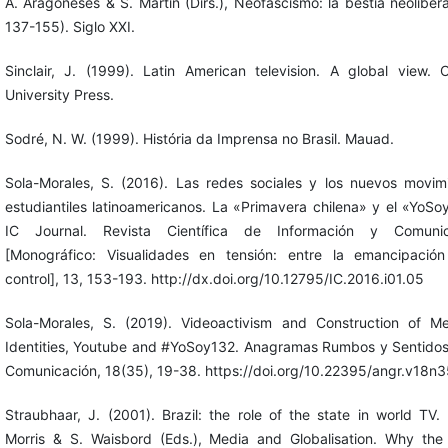
A. Aragoneses & S. Martín (Dirs.), Neofascismo: la bestia neolibera
137-155). Siglo XXI.
Sinclair, J. (1999). Latin American television. A global view. 
University Press.
Sodré, N. W. (1999). História da Imprensa no Brasil. Mauad.
Sola-Morales, S. (2016). Las redes sociales y los nuevos movim
estudiantiles latinoamericanos. La «Primavera chilena» y el «YoSo
IC Journal. Revista Científica de Información y Comunic
[Monográfico: Visualidades en tensión: entre la emancipació
control], 13, 153-193. http://dx.doi.org/10.12795/IC.2016.i01.05
Sola-Morales, S. (2019). Videoactivism and Construction of Me
Identities, Youtube and #YoSoy132. Anagramas Rumbos y Sentidos
Comunicación, 18(35), 19-38. https://doi.org/10.22395/angr.v18n
Straubhaar, J. (2001). Brazil: the role of the state in world TV.
Morris & S. Waisbord (Eds.), Media and Globalisation. Why the