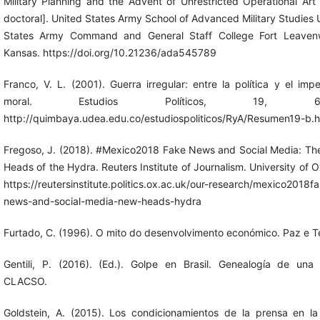
Military Planning and the Advent of Unrestricted Operational Art 
doctoral]. United States Army School of Advanced Military Studies 
States Army Command and General Staff College Fort Leavenw
Kansas. https://doi.org/10.21236/ada545789
Franco, V. L. (2001). Guerra irregular: entre la política y el impe
moral. Estudios Políticos, 19, 64-
http://quimbaya.udea.edu.co/estudiospoliticos/RyA/Resumen19-b.
Fregoso, J. (2018). #Mexico2018 Fake News and Social Media: T
Heads of the Hydra. Reuters Institute of Journalism. University of O
https://reutersinstitute.politics.ox.ac.uk/our-research/mexico2018f
news-and-social-media-new-heads-hydra
Furtado, C. (1996). O mito do desenvolvimento económico. Paz e Te
Gentili, P. (2016). (Ed.). Golpe en Brasil. Genealogía de una 
CLACSO.
Goldstein, A. (2015). Los condicionamientos de la prensa en la 