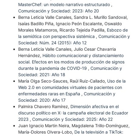
MasterChef: un modelo narrativo estructurado
,
Comunicación y Sociedad: 2023: Año 20
Berna Leticia Valle Canales, Sandra L. Murillo Sandoval,
Isaías Badillo Piña, Ignacio Peón Escalante, Oswaldo
Morales Matamoros, Ricardo Tejeida Padilla,
Esbozo de
la semiótica con perspectiva sistémica
,
Comunicación y
Sociedad: Núm. 24 (2015): Año 12
Berna Leticia Valle Canales, Julio Cesar Chavarria
Hernández,
Hábito comunicacional y distanciamiento
social. Efectos en los modos de producción de signos
durante la pandemia de COVID-19
,
Comunicación y
Sociedad: 2021: Año 18
María Olga Seco-Sauces, Raúl Ruiz-Callado,
Uso de la
Web 2.0 en comunidades virtuales de pacientes con
enfermedades raras en España
,
Comunicación y
Sociedad: 2020: Año 17
Palmira Chavero Ramírez,
Dimensión afectiva en el
discurso político en X: la campaña electoral de Ecuador
2023
,
Comunicación y Sociedad: 2025: Año 22
Juan Ignacio Martin Neira, Magdalena Trillo-Domínguez,
María-Dolores Olvera-Lobo,
De la televisión a TikTok: