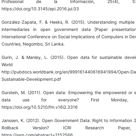
Profesional de la Información, 25(4), 535
https://doi.org/10.3145/epi.2016.jul.03
González-Zapata, F. & Heeks, R. (2015). Understanding multiple 
intermediaries in open government data [Paper presentation
International Conference on Social Implications of Computers in De
Countries, Negombo, Sri Lanka.
Gurin, J. & Manley, L. (2015). Open data for sustainable deve
World Ban
http://pubdocs.worldbank.org/en/999161440616941994/Open-Dat
Sustainable-Development.pdf
Gurstein, M. (2011). Open data: Empowering the empowered or e
data use for everyone? First Monday, 1
https://doi.org/10.5210/fm.v16i2.3316
Janssen, K. (2012). Open Government Data: Right to Information 2.
Rollback Version? ICRI Research Paper,
https://ssrn.com/abstract=2152566