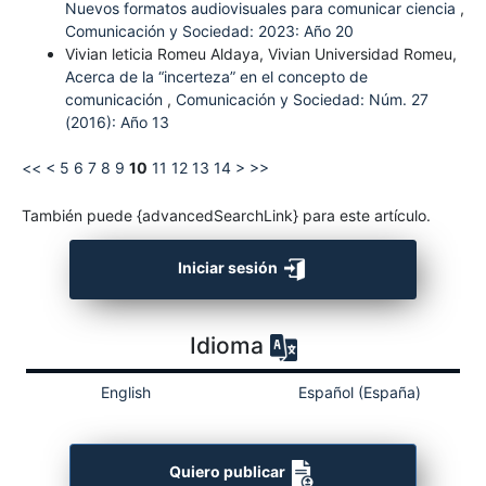
Nuevos formatos audiovisuales para comunicar ciencia
,
Comunicación y Sociedad: 2023: Año 20
Vivian leticia Romeu Aldaya, Vivian Universidad Romeu,
Acerca de la “incerteza” en el concepto de
comunicación
,
Comunicación y Sociedad: Núm. 27
(2016): Año 13
<<
<
5
6
7
8
9
10
11
12
13
14
>
>>
También puede {advancedSearchLink} para este artículo.
Iniciar sesión
Idioma
English
Español (España)
Quiero publicar