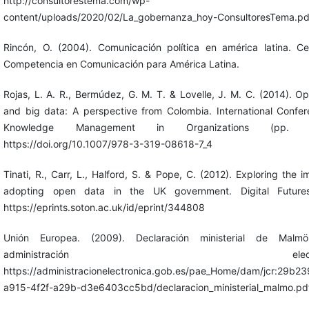
http://consultorestema.com/wp-
content/uploads/2020/02/La_gobernanza_hoy-ConsultoresTema.pd
Rincón, O. (2004). Comunicación política en américa latina. C
Competencia en Comunicación para América Latina.
Rojas, L. A. R., Bermúdez, G. M. T. & Lovelle, J. M. C. (2014). O
and big data: A perspective from Colombia. International Confe
Knowledge Management in Organizations (pp. 3
https://doi.org/10.1007/978-3-319-08618-7_4
Tinati, R., Carr, L., Halford, S. & Pope, C. (2012). Exploring the i
adopting open data in the UK government. Digital Future
https://eprints.soton.ac.uk/id/eprint/344808
Unión Europea. (2009). Declaración ministerial de Malm
administración electróni
https://administracionelectronica.gob.es/pae_Home/dam/jcr:29b2
a915-4f2f-a29b-d3e6403cc5bd/declaracion_ministerial_malmo.pd