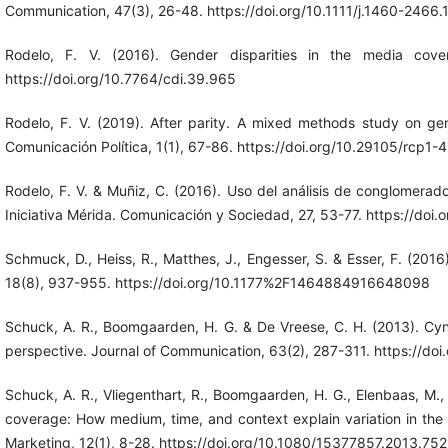
Communication, 47(3), 26-48. https://doi.org/10.1111/j.1460-2466
Rodelo, F. V. (2016). Gender disparities in the media cove
https://doi.org/10.7764/cdi.39.965
Rodelo, F. V. (2019). After parity. A mixed methods study on ge
Comunicación Política, 1(1), 67-86. https://doi.org/10.29105/rcp1-4
Rodelo, F. V. & Muñiz, C. (2016). Uso del análisis de conglomerado
Iniciativa Mérida. Comunicación y Sociedad, 27, 53-77. https://doi
Schmuck, D., Heiss, R., Matthes, J., Engesser, S. & Esser, F. (201
18(8), 937-955. https://doi.org/10.1177%2F1464884916648098
Schuck, A. R., Boomgaarden, H. G. & De Vreese, C. H. (2013). Cyni
perspective. Journal of Communication, 63(2), 287-311. https://doi
Schuck, A. R., Vliegenthart, R., Boomgaarden, H. G., Elenbaas, M.
coverage: How medium, time, and context explain variation in the 
Marketing, 12(1), 8-28. https://doi.org/10.1080/15377857.2013.75