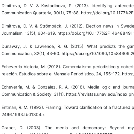
Dimitrova, D. V. & Kostadinova, P. (2013). Identifying anteced
Communication Quarterly, 90(1), 75-88. https://doi.org/10.1177
Dimitrova, D. V. & Strömbäck, J. (2012). Election news in Swe
Journalism, 13(5), 604-619. https://doi.org/10.1177%2F14648849
Dunaway, J. & Lawrence, R. G. (2015). What predicts the gam
Communication, 32(1), 43-60. https://doi.org/10.1080/10584609
Echeverría Victoria, M. (2018). Comercialismo periodístico y cober
relación. Estudios sobre el Mensaje Periodístico, 24, 155-172. htt
Echeverría, M. & González, R. A. (2018). Media logic and journa
Communication & Society, 31(1). https://revistas.unav.edu/index.
Entman, R. M. (1993). Framing: Toward clarification of a fractured 
2466.1993.tb01304.x
Graber, D. (2003). The media and democracy: Beyond myths