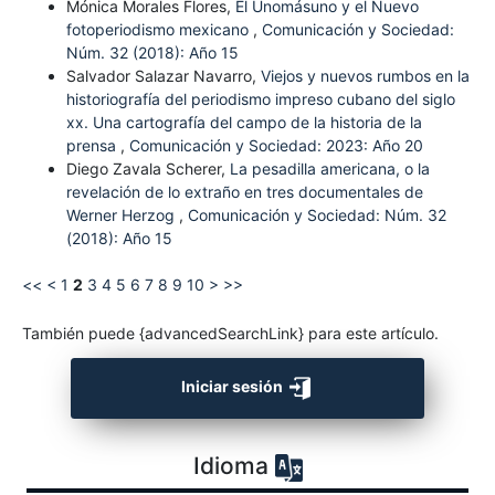
Mónica Morales Flores,
El Unomásuno y el Nuevo
fotoperiodismo mexicano
,
Comunicación y Sociedad:
Núm. 32 (2018): Año 15
Salvador Salazar Navarro,
Viejos y nuevos rumbos en la
historiografía del periodismo impreso cubano del siglo
xx. Una cartografía del campo de la historia de la
prensa
,
Comunicación y Sociedad: 2023: Año 20
Diego Zavala Scherer,
La pesadilla americana, o la
revelación de lo extraño en tres documentales de
Werner Herzog
,
Comunicación y Sociedad: Núm. 32
(2018): Año 15
<<
<
1
2
3
4
5
6
7
8
9
10
>
>>
También puede {advancedSearchLink} para este artículo.
Iniciar sesión
Idioma