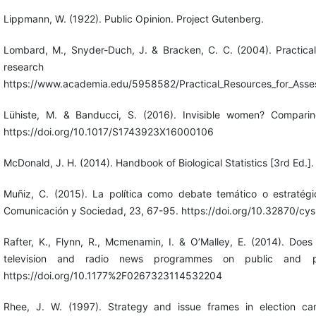
Lippmann, W. (1922). Public Opinion. Project Gutenberg.
Lombard, M., Snyder-Duch, J. & Bracken, C. C. (2004). Practical r
research
https://www.academia.edu/5958582/Practical_Resources_for_Assessi
Lühiste, M. & Banducci, S. (2016). Invisible women? Comparin
https://doi.org/10.1017/S1743923X16000106
McDonald, J. H. (2014). Handbook of Biological Statistics [3rd Ed.]
Muñiz, C. (2015). La política como debate temático o estratég
Comunicación y Sociedad, 23, 67-95. https://doi.org/10.32870/cys
Rafter, K., Flynn, R., Mcmenamin, I. & O’Malley, E. (2014). Does
television and radio news programmes on public and pri
https://doi.org/10.1177%2F0267323114532204
Rhee, J. W. (1997). Strategy and issue frames in election ca