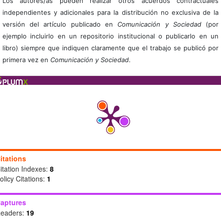
Los autores/as pueden realizar otros acuerdos contractuales
independientes y adicionales para la distribución no exclusiva de la
versión del artículo publicado en
Comunicación y Sociedad
(por
ejemplo incluirlo en un repositorio institucional o publicarlo en un
libro) siempre que indiquen claramente que el trabajo se publicó por
primera vez en
Comunicación y Sociedad
.
itations
itation Indexes:
8
olicy Citations:
1
aptures
eaders:
19