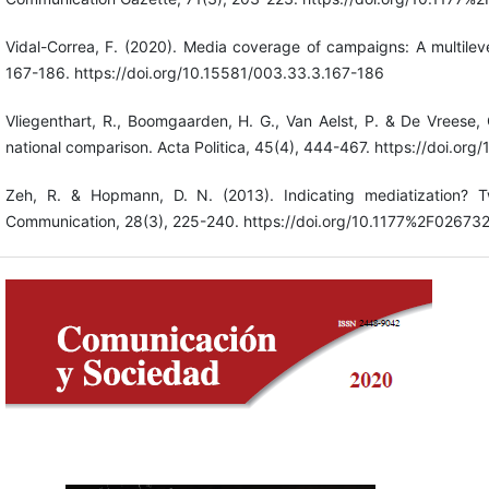
Vidal-Correa, F. (2020). Media coverage of campaigns: A multilev
167-186. https://doi.org/10.15581/003.33.3.167-186
Vliegenthart, R., Boomgaarden, H. G., Van Aelst, P. & De Vreese, 
national comparison. Acta Politica, 45(4), 444-467. https://doi.org
Zeh, R. & Hopmann, D. N. (2013). Indicating mediatization? 
Communication, 28(3), 225-240. https://doi.org/10.1177%2F0267