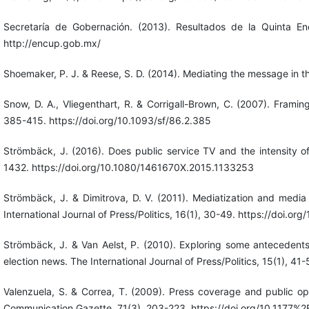
Secretaría de Gobernación. (2013). Resultados de la Quinta E
http://encup.gob.mx/
Shoemaker, P. J. & Reese, S. D. (2014). Mediating the message in t
Snow, D. A., Vliegenthart, R. & Corrigall-Brown, C. (2007). Framin
385-415. https://doi.org/10.1093/sf/86.2.385
Strömbäck, J. (2016). Does public service TV and the intensity of
1432. https://doi.org/10.1080/1461670X.2015.1133253
Strömbäck, J. & Dimitrova, D. V. (2011). Mediatization and media
International Journal of Press/Politics, 16(1), 30-49. https://doi
Strömbäck, J. & Van Aelst, P. (2010). Exploring some antecedents
election news. The International Journal of Press/Politics, 15(1),
Valenzuela, S. & Correa, T. (2009). Press coverage and public op
Communication Gazette, 71(3), 203-223. https://doi.org/10.117