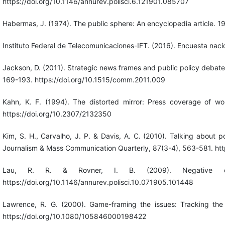
https://doi.org/10.1146/annurev.polisci.6.121901.085707
Habermas, J. (1974). The public sphere: An encyclopedia article. 
Instituto Federal de Telecomunicaciones-IFT. (2016). Encuesta nac
Jackson, D. (2011). Strategic news frames and public policy debate
169-193. https://doi.org/10.1515/comm.2011.009
Kahn, K. F. (1994). The distorted mirror: Press coverage of wom
https://doi.org/10.2307/2132350
Kim, S. H., Carvalho, J. P. & Davis, A. C. (2010). Talking about 
Journalism & Mass Communication Quarterly, 87(3-4), 563-581. 
Lau, R. R. & Rovner, I. B. (2009). Negative cam
https://doi.org/10.1146/annurev.polisci.10.071905.101448
Lawrence, R. G. (2000). Game-framing the issues: Tracking the s
https://doi.org/10.1080/105846000198422