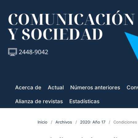
Acerca de
Actual
Números anteriores
Conv
Alianza de revistas
Estadísticas
Inicio
/
Archivos
/
2020: Año 17
/
Condiciones 