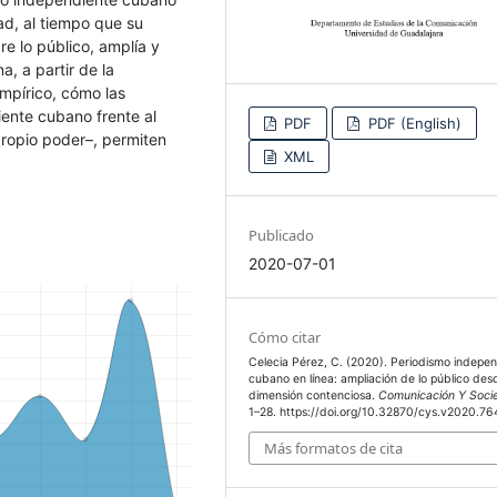
dad, al tiempo que su
re lo público, amplía y
a, a partir de la
mpírico, cómo las
ente cubano frente al
PDF
PDF (English)
propio poder–, permiten
XML
Publicado
2020-07-01
Cómo citar
Celecia Pérez, C. (2020). Periodismo indepe
cubano en línea: ampliación de lo público de
dimensión contenciosa.
Comunicación Y Soci
1–28. https://doi.org/10.32870/cys.v2020.7
Más formatos de cita