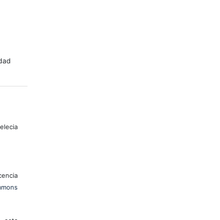
idad
elecia
encia
mons