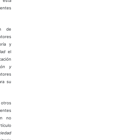
 esta
entes
ón de
tores
ría y
dad
el
ación
ión y
utores
ara su
otros
ientes
ión no
ículo
iedad