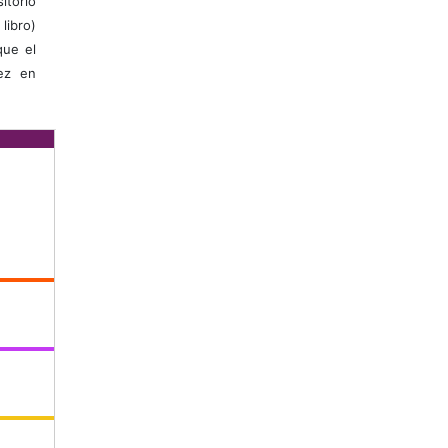
itorio
libro)
que el
vez en