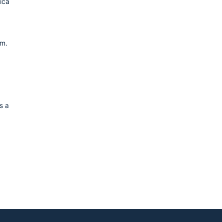
ica
úm.
s a